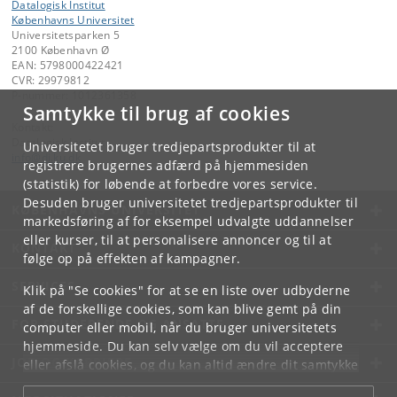
Datalogisk Institut
Københavns Universitet
Universitetsparken 5
2100 København Ø
EAN: 5798000422421
CVR: 29979812
P-nummer: 1012361358
Samtykke til brug af cookies
Kontakt:
Datalogisk Institut
Universitetet bruger tredjepartsprodukter til at
info
@
di
.
ku
.
dk
registrere brugernes adfærd på hjemmesiden
(statistik) for løbende at forbedre vores service.
Desuden bruger universitetet tredjepartsprodukter til
KØBENHAVNS UNIVERSITET
markedsføring af for eksempel udvalgte uddannelser
eller kurser, til at personalisere annoncer og til at
KONTAKT
følge op på effekten af kampagner.
SERVICES
Klik på "Se cookies" for at se en liste over udbyderne
af de forskellige cookies, som kan blive gemt på din
FOR STUDERENDE OG ANSATTE
computer eller mobil, når du bruger universitetets
hjemmeside. Du kan selv vælge om du vil acceptere
JOB OG KARRIERE
eller afslå cookies, og du kan altid ændre dit samtykke
under
Cookie- og privatlivspolitik
som du finder i