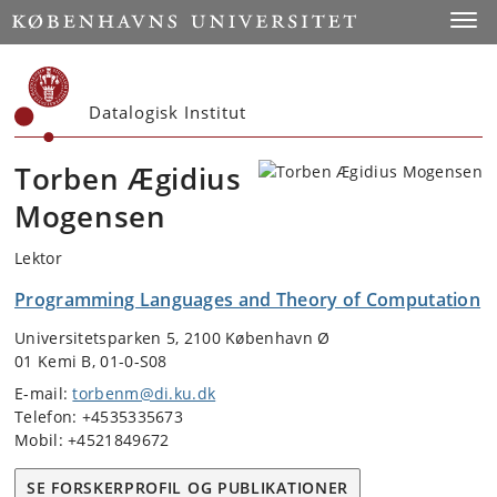
Start
Toggl
Datalogisk Institut
Torben Ægidius
Mogensen
Lektor
Programming Languages and Theory of Computation
Universitetsparken 5, 2100 København Ø
01 Kemi B, 01-0-S08
E-mail:
torbenm@di.ku.dk
Telefon: +4535335673
Mobil: +4521849672
SE FORSKERPROFIL OG PUBLIKATIONER