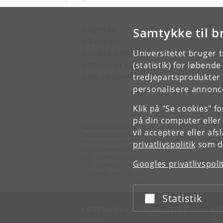
Nyheder
Samtykke til b
Kalender
Universitetet bruger 
Ledige stillinger
(statistik) for løbend
Diversitet og inklusion
tredjepartsprodukter t
For censorer
personalisere annonce
Klik på "Se cookies" f
på din computer eller
Datalogisk Institut
vil acceptere eller af
Københavns Universitet
Universitetsparken 5
privatlivspolitik
som du
2100 København Ø
EAN: 5798000422421
Googles privatlivspoli
CVR: 29979812
P-nummer: 1012361358
Statistik
Acceptér eller afslå
KØBENHAVNS UNIVERSITET
KO
Ledelse
Fin