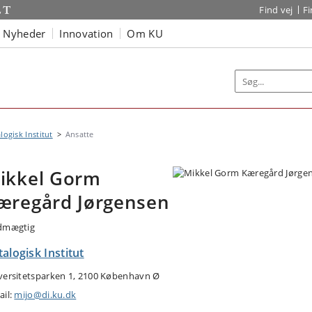
Find vej
F
Nyheder
Innovation
Om KU
logisk Institut
Ansatte
ikkel Gorm
æregård Jørgensen
dmægtig
alogisk Institut
versitetsparken 1, 2100 København Ø
ail:
mijo@di.ku.dk