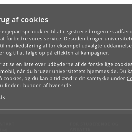
rug af cookies
tredjepartsprodukter til at registrere brugernes adfæ
e at forbedre vores service. Desuden bruger universitet
il markedsføring af for eksempel udvalgte uddannelser e
r og til at følge op på effekten af kampagner.
or at se en liste over udbyderne af de forskellige cooki
 mobil, når du bruger universitetets hjemmeside. Du k
slå cookies, og du kan altid ændre dit samtykke under
Co
 finder i bunden af hver side.
tik
NTAKT
FOR STUDERENDE OG
ANSATTE
d vej