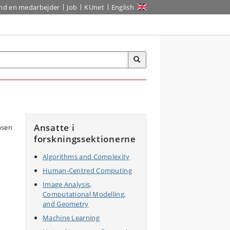
ind en medarbejder
Job
KUnet
English
Ansatte i
forskningssektionerne
Algorithms and Complexity
Human-Centred Computing
Image Analysis,
Computational Modelling,
and Geometry
Machine Learning