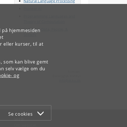
Natural Language Processing
Pioneer AI
Programming Languages and
Theory of Computation
Software, Data, People, &
rd på hjemmesiden
Society
et
ller kurser, til at
es, som kan blive gemt
an selv vælge om du
Kontakt:
okie- og
Datalogisk Institut
info
@
di
.
ku
.
dk
Se cookies
WEB
Om websitet