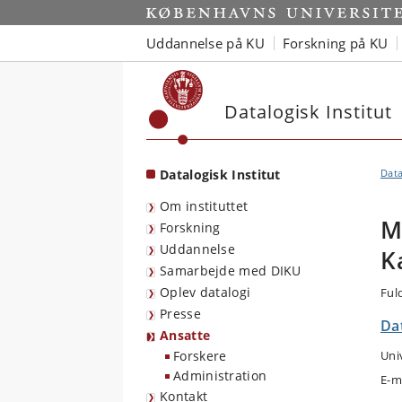
Start
Uddannelse på KU
Forskning på KU
Datalogisk Institut
Datalogisk Institut
Data
Om instituttet
M
Forskning
Uddannelse
K
Samarbejde med DIKU
Oplev datalogi
Ful
Presse
Dat
Ansatte
Forskere
Uni
Administration
E-m
Kontakt