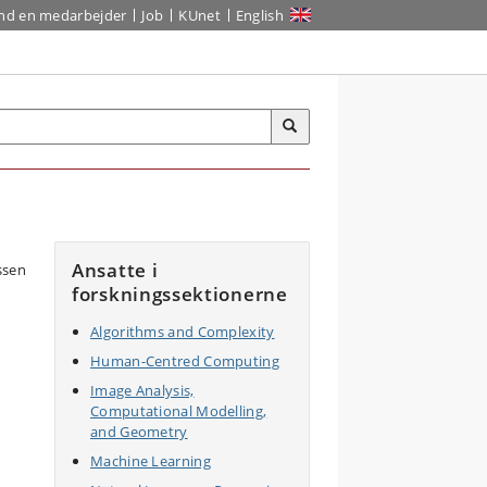
ind en medarbejder
Job
KUnet
English
Ansatte i
forskningssektionerne
Algorithms and Complexity
Human-Centred Computing
Image Analysis,
Computational Modelling,
and Geometry
Machine Learning