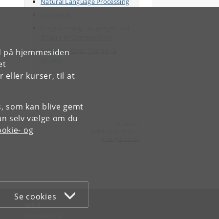
Natural Language Processing
Pioneer AI
Programming Languages and
Theory of Computation
Software, Data, People, &
rd på hjemmesiden
Society
et
ller kurser, til at
es, som kan blive gemt
an selv vælge om du
Kontakt:
okie- og
Datalogisk Institut
info
@
di
.
ku
.
dk
Se cookies
WEB
Om websitet