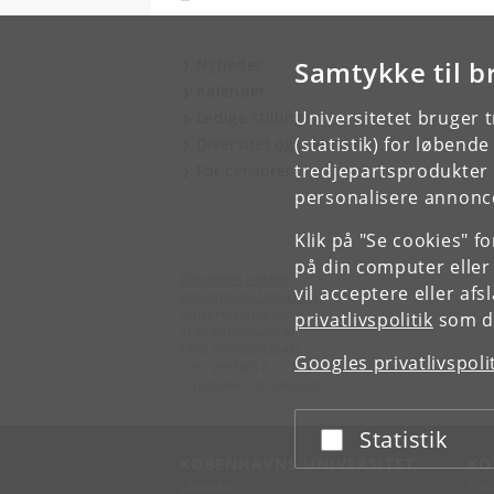
Nyheder
Samtykke til b
Kalender
Universitetet bruger 
Ledige stillinger
(statistik) for løbend
Diversitet og inklusion
tredjepartsprodukter t
For censorer
personalisere annonce
Klik på "Se cookies" f
på din computer eller
Datalogisk Institut
vil acceptere eller af
Københavns Universitet
Universitetsparken 5
privatlivspolitik
som du
2100 København Ø
EAN: 5798000422421
Googles privatlivspoli
CVR: 29979812
P-nummer: 1012361358
Statistik
Acceptér eller afslå
KØBENHAVNS UNIVERSITET
KO
Ledelse
Fin