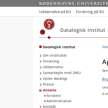
Start
Uddannelse på KU
Forskning på KU
Datalogisk Institut
Datalogisk Institut
Data
Om instituttet
A
Forskning
Uddannelse
Spe
Samarbejde med DIKU
Oplev datalogi
Pr
Presse
Uni
Ansatte
E-m
Forskere
Administration
Kontakt