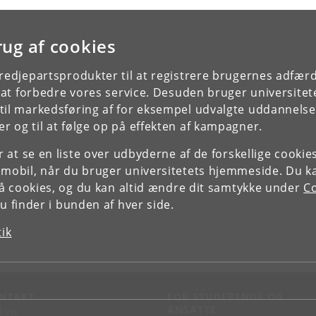
rug af cookies
tredjepartsprodukter til at registrere brugernes adfæ
e at forbedre vores service. Desuden bruger universitet
il markedsføring af for eksempel udvalgte uddannelser e
r og til at følge op på effekten af kampagner.
or at se en liste over udbyderne af de forskellige cooki
 mobil, når du bruger universitetets hjemmeside. Du k
slå cookies, og du kan altid ændre dit samtykke under
Co
 finder i bunden af hver side.
tik
NTAKT
FOR STUDERENDE OG
ANSATTE
d vej