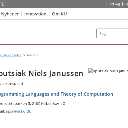
Find vej
F
Nyheder
Innovation
Om KU
logisk Institut
Ansatte
putsiak Niels Janussen
cialkonsulent
ogramming Languages and Theory of Computation
versitetsparken 5, 2100 København Ø
ail:
apja@di.ku.dk