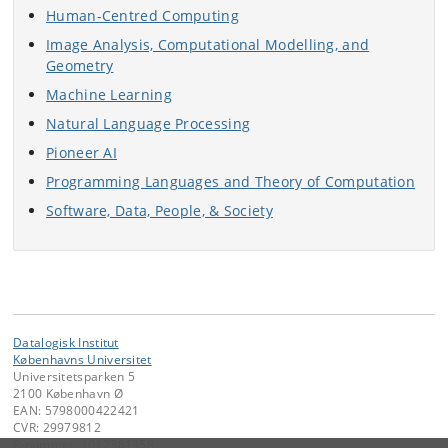
Human-Centred Computing
Image Analysis, Computational Modelling, and
Geometry
Machine Learning
Natural Language Processing
Pioneer AI
Programming Languages and Theory of Computation
Software, Data, People, & Society
Datalogisk Institut
Københavns Universitet
Universitetsparken 5
2100 København Ø
EAN: 5798000422421
CVR: 29979812
P-nummer: 1012361358