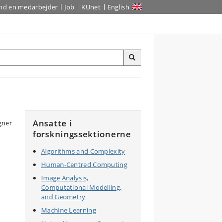
ind en medarbejder
Job
KUnet
English
Ansatte i
forskningssektionerne
Algorithms and Complexity
Human-Centred Computing
Image Analysis,
Computational Modelling,
and Geometry
Machine Learning