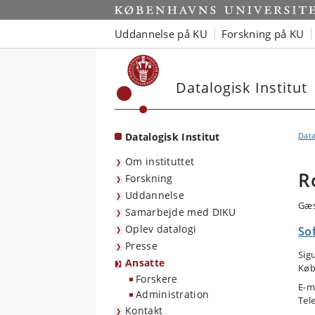
Start
Uddannelse på KU
Forskning på KU
Datalogisk Institut
Datalogisk Institut
Data
Om instituttet
R
Forskning
Uddannelse
Gæs
Samarbejde med DIKU
Oplev datalogi
So
Presse
Sig
Ansatte
Køb
Forskere
E-m
Administration
Tel
Kontakt