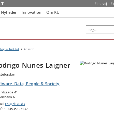
Find vej
F
Nyheder
Innovation
Om KU
logisk Institut
Ansatte
odrigo Nunes Laigner
teforsker
ftware, Data, People & Society
urdsgade 41
enhavn N.
ail:
rnl@di.ku.dk
efon: +4535327137