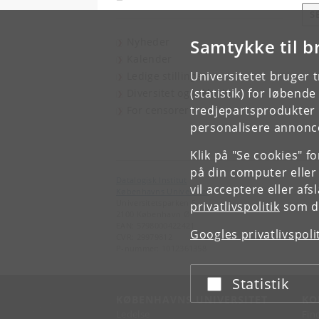
S
Nyheder
Samtykke til b
Kalender
Universitetet bruger 
Ledige stillinger
(statistik) for løbend
Diversitet og inklusion
tredjepartsprodukter t
For censorer
personalisere annonce
Klik på "Se cookies" f
på din computer eller
Datalogisk Institut
vil acceptere eller af
Københavns Universitet
Universitetsparken 5
privatlivspolitik
som du
2100 København Ø
EAN: 5798000422421
Googles privatlivspoli
CVR: 29979812
P-nummer: 1012361358
Statistik
Acceptér eller afslå
KØBENHAVNS UNIVERSITET
KO
Ledelse
Fin