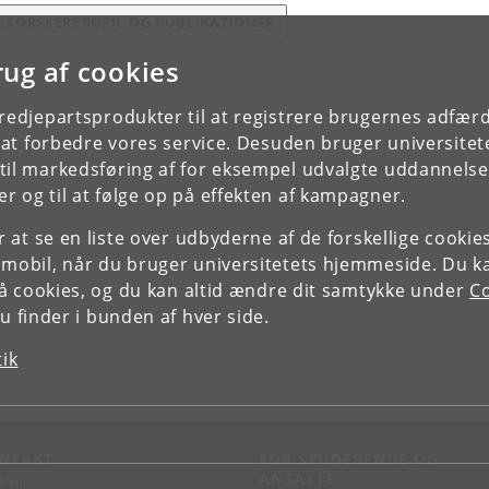
E FORSKERPROFIL OG PUBLIKATIONER
rug af cookies
tredjepartsprodukter til at registrere brugernes adfæ
e at forbedre vores service. Desuden bruger universitet
il markedsføring af for eksempel udvalgte uddannelser e
r og til at følge op på effekten af kampagner.
or at se en liste over udbyderne af de forskellige cooki
 mobil, når du bruger universitetets hjemmeside. Du k
slå cookies, og du kan altid ændre dit samtykke under
Co
 finder i bunden af hver side.
tik
NTAKT
FOR STUDERENDE OG
ANSATTE
d vej