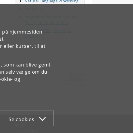
Natural Language Processing
Pioneer AI
Programming Languages and
Theory of Computation
Software, Data, People, &
rd på hjemmesiden
Society
et
ller kurser, til at
es, som kan blive gemt
an selv vælge om du
Kontakt:
okie- og
Datalogisk Institut
info
@
di
.
ku
.
dk
Se cookies
WEB
Om websitet