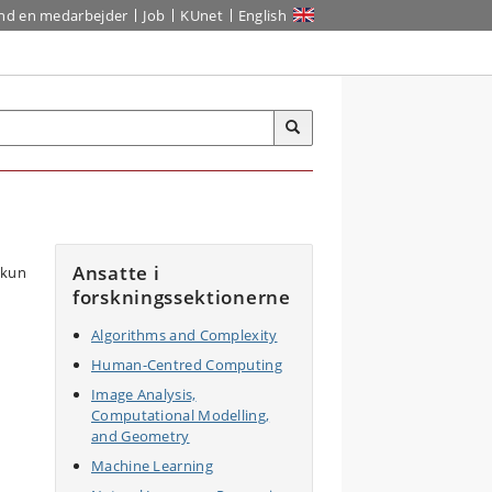
ind en medarbejder
Job
KUnet
English
Ansatte i
forskningssektionerne
Algorithms and Complexity
Human-Centred Computing
Image Analysis,
Computational Modelling,
and Geometry
Machine Learning