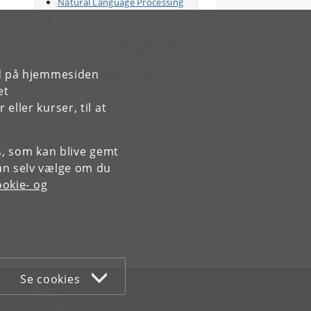
Natural Language Processing
Pioneer AI
Programming Languages and
Theory of Computation
Software, Data, People, &
rd på hjemmesiden
Society
et
ller kurser, til at
es, som kan blive gemt
an selv vælge om du
Kontakt:
okie- og
Datalogisk Institut
info
@
di
.
ku
.
dk
Se cookies
WEB
Om websitet