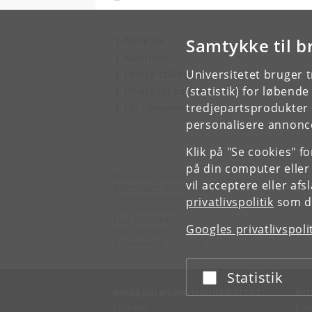
Nyheder
Samtykke til b
Kalender
Universitetet bruger 
Ledige stillinger
(statistik) for løbend
Diversitet og inklusion
tredjepartsprodukter t
For censorer
personalisere annonce
Klik på "Se cookies" f
på din computer eller
Datalogisk Institut
vil acceptere eller af
Københavns Universitet
Universitetsparken 5
privatlivspolitik
som du
2100 København Ø
EAN: 5798000422421
Googles privatlivspoli
CVR: 29979812
P-nummer: 1012361358
Statistik
Acceptér eller afslå
KØBENHAVNS UNIVERSITET
KO
Ledelse
Fin