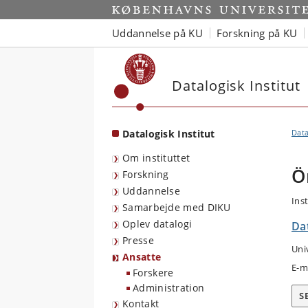
Start
Uddannelse på KU
Forskning på KU
Datalogisk Institut
Datalogisk Institut
Data
Om instituttet
Ö
Forskning
Uddannelse
Ins
Samarbejde med DIKU
Oplev datalogi
Dat
Presse
Uni
Ansatte
E-m
Forskere
Administration
S
Kontakt