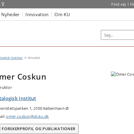
Find vej
F
Nyheder
Innovation
Om KU
logisk Institut
Ansatte
mer Coskun
truktor
alogisk Institut
versitetsparken 1, 2100 København Ø
ail:
omer.cuskun@di.ku.dk
E FORSKERPROFIL OG PUBLIKATIONER