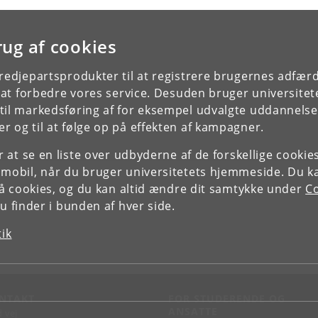
rug af cookies
tredjepartsprodukter til at registrere brugernes adfæ
e at forbedre vores service. Desuden bruger universitet
il markedsføring af for eksempel udvalgte uddannelser e
r og til at følge op på effekten af kampagner.
or at se en liste over udbyderne af de forskellige cooki
 mobil, når du bruger universitetets hjemmeside. Du k
slå cookies, og du kan altid ændre dit samtykke under
Co
 finder i bunden af hver side.
tik
NTAKT
FOR STUDERENDE OG
ANSATTE
d vej