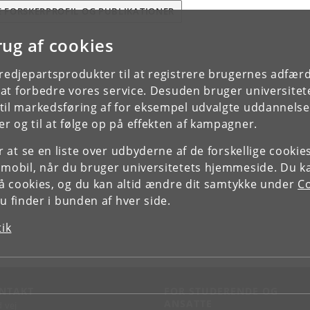
E FORSKERPROFIL OG PUBLIKATIONER
rug af cookies
tredjepartsprodukter til at registrere brugernes adfæ
e at forbedre vores service. Desuden bruger universitet
il markedsføring af for eksempel udvalgte uddannelser e
r og til at følge op på effekten af kampagner.
or at se en liste over udbyderne af de forskellige cooki
 mobil, når du bruger universitetets hjemmeside. Du k
slå cookies, og du kan altid ændre dit samtykke under
Co
 finder i bunden af hver side.
tik
NTAKT
FOR STUDERENDE OG
ANSATTE
d vej