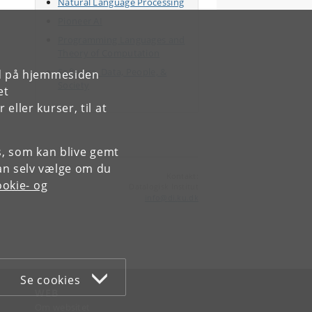
Natural Language Processing
Pioneer AI
Programming Languages and
Theory of Computation
Software, Data, People, &
rd på hjemmesiden
Society
et
ller kurser, til at
es, som kan blive gemt
an selv vælge om du
Kontakt:
okie- og
Datalogisk Institut
info
@
di
.
ku
.
dk
Se cookies
WEB
Om websitet