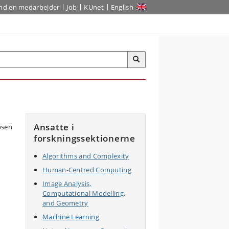
ind en medarbejder
Job
KUnet
English
Ansatte i
forskningssektionerne
Algorithms and Complexity
Human-Centred Computing
Image Analysis,
Computational Modelling,
and Geometry
Machine Learning