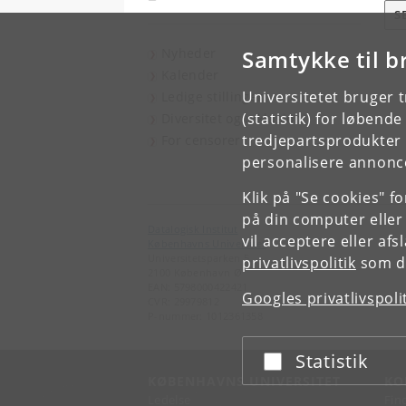
S
Nyheder
Samtykke til b
Kalender
Universitetet bruger 
Ledige stillinger
(statistik) for løbend
Diversitet og inklusion
tredjepartsprodukter t
For censorer
personalisere annonce
Klik på "Se cookies" f
på din computer eller
Datalogisk Institut
vil acceptere eller af
Københavns Universitet
Universitetsparken 5
privatlivspolitik
som du
2100 København Ø
EAN: 5798000422421
Googles privatlivspoli
CVR: 29979812
P-nummer: 1012361358
Statistik
Acceptér eller afslå
KØBENHAVNS UNIVERSITET
KO
Ledelse
Fin