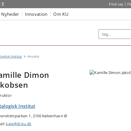
Find vej
F
Nyheder
Innovation
Om KU
logisk Institut
Ansatte
amille Dimon
akobsen
truktor
alogisk Institut
versitetsparken 1, 2100 København Ø
ail:
kaja@di.ku.dk