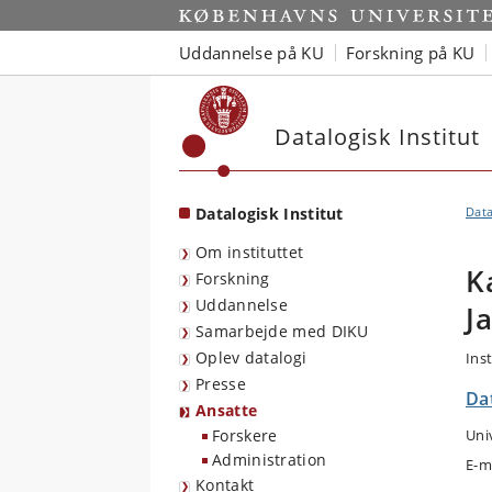
Start
Uddannelse på KU
Forskning på KU
Datalogisk Institut
Datalogisk Institut
Data
Om instituttet
K
Forskning
Uddannelse
J
Samarbejde med DIKU
Oplev datalogi
Ins
Presse
Dat
Ansatte
Forskere
Uni
Administration
E-m
Kontakt