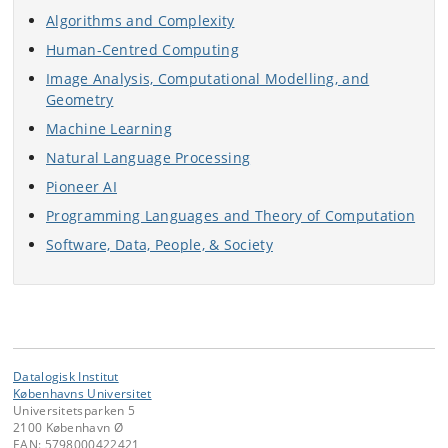
Algorithms and Complexity
Human-Centred Computing
Image Analysis, Computational Modelling, and
Geometry
Machine Learning
Natural Language Processing
Pioneer AI
Programming Languages and Theory of Computation
Software, Data, People, & Society
Datalogisk Institut
Københavns Universitet
Universitetsparken 5
2100 København Ø
EAN: 5798000422421