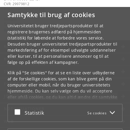
CVR: 29979812
P-nummer: 1012361358
Samtykke til brug af cookies
Kontakt:
Datalogisk Institut
Universitetet bruger tredjepartsprodukter til at
info
@
di
.
ku
.
dk
registrere brugernes adfærd på hjemmesiden
(statistik) for løbende at forbedre vores service.
Desuden bruger universitetet tredjepartsprodukter til
KØBENHAVNS UNIVERSITET
markedsføring af for eksempel udvalgte uddannelser
eller kurser, til at personalisere annoncer og til at
KONTAKT
følge op på effekten af kampagner.
SERVICES
Klik på "Se cookies" for at se en liste over udbyderne
af de forskellige cookies, som kan blive gemt på din
FOR STUDERENDE OG ANSATTE
computer eller mobil, når du bruger universitetets
hjemmeside. Du kan selv vælge om du vil acceptere
JOB OG KARRIERE
eller afslå cookies, og du kan altid ændre dit samtykke
under
Cookie- og privatlivspolitik
som du finder i
NØDSITUATIONER
bunden af hver side.
Acceptér eller afslå
Statistik
Se cookies
Googles privatlivspolitik
WEB