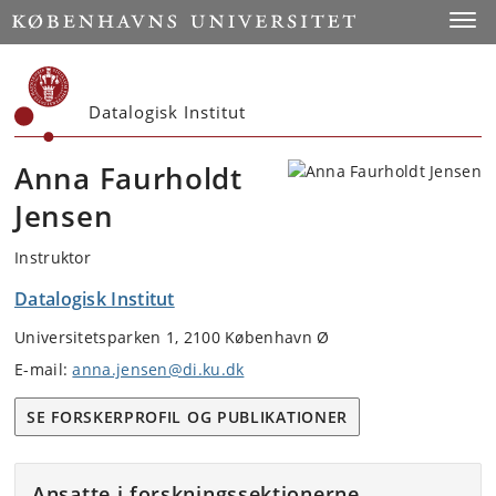
Start
Toggl
Datalogisk Institut
Anna Faurholdt
Jensen
Instruktor
Datalogisk Institut
Universitetsparken 1, 2100 København Ø
E-mail:
anna.jensen@di.ku.dk
SE FORSKERPROFIL OG PUBLIKATIONER
Ansatte i forskningssektionerne