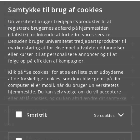
P-nummer: 1012361358
Samtykke til brug af cookies
Kontakt:
Datalogisk Institut
Universitetet bruger tredjepartsprodukter til at
info
@
di
.
ku
.
dk
registrere brugernes adfærd på hjemmesiden
(statistik) for løbende at forbedre vores service.
Desuden bruger universitetet tredjepartsprodukter til
KØBENHAVNS UNIVERSITET
markedsføring af for eksempel udvalgte uddannelser
eller kurser, til at personalisere annoncer og til at
KONTAKT
følge op på effekten af kampagner.
SERVICES
Klik på "Se cookies" for at se en liste over udbyderne
af de forskellige cookies, som kan blive gemt på din
FOR STUDERENDE OG ANSATTE
computer eller mobil, når du bruger universitetets
hjemmeside. Du kan selv vælge om du vil acceptere
JOB OG KARRIERE
eller afslå cookies, og du kan altid ændre dit samtykke
under
Cookie- og privatlivspolitik
som du finder i
NØDSITUATIONER
bunden af hver side.
Acceptér eller afslå
Statistik
Se cookies
Googles privatlivspolitik
WEB
MØD KU PÅ