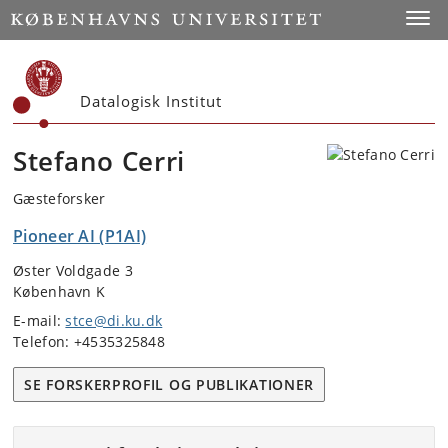
Start
Toggl
Datalogisk Institut
Stefano Cerri
Gæsteforsker
Pioneer AI (P1AI)
Øster Voldgade 3
København K
E-mail:
stce@di.ku.dk
Telefon: +4535325848
SE FORSKERPROFIL OG PUBLIKATIONER