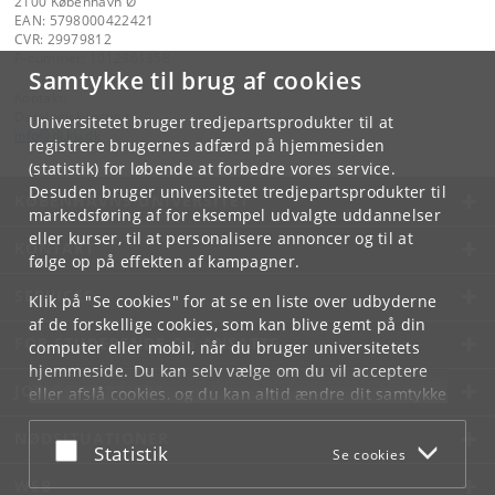
2100 København Ø
EAN: 5798000422421
CVR: 29979812
P-nummer: 1012361358
Samtykke til brug af cookies
Kontakt:
Datalogisk Institut
Universitetet bruger tredjepartsprodukter til at
info
@
di
.
ku
.
dk
registrere brugernes adfærd på hjemmesiden
(statistik) for løbende at forbedre vores service.
Desuden bruger universitetet tredjepartsprodukter til
KØBENHAVNS UNIVERSITET
markedsføring af for eksempel udvalgte uddannelser
eller kurser, til at personalisere annoncer og til at
KONTAKT
følge op på effekten af kampagner.
SERVICES
Klik på "Se cookies" for at se en liste over udbyderne
af de forskellige cookies, som kan blive gemt på din
FOR STUDERENDE OG ANSATTE
computer eller mobil, når du bruger universitetets
hjemmeside. Du kan selv vælge om du vil acceptere
JOB OG KARRIERE
eller afslå cookies, og du kan altid ændre dit samtykke
under
Cookie- og privatlivspolitik
som du finder i
NØDSITUATIONER
bunden af hver side.
Acceptér eller afslå
Statistik
Se cookies
Googles privatlivspolitik
WEB