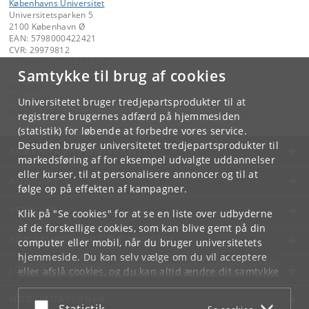
Københavns Universitet
Universitetsparken 5
2100 København Ø
EAN: 5798000422421
CVR: 29979812
P-nummer: 1012361358
Samtykke til brug af cookies
Kontakt:
Datalogisk Institut
Universitetet bruger tredjepartsprodukter til at
info
@
di
.
ku
.
dk
registrere brugernes adfærd på hjemmesiden
(statistik) for løbende at forbedre vores service.
Desuden bruger universitetet tredjepartsprodukter til
KØBENHAVNS UNIVERSITET
markedsføring af for eksempel udvalgte uddannelser
eller kurser, til at personalisere annoncer og til at
KONTAKT
følge op på effekten af kampagner.
SERVICES
Klik på "Se cookies" for at se en liste over udbyderne
af de forskellige cookies, som kan blive gemt på din
FOR STUDERENDE OG ANSATTE
computer eller mobil, når du bruger universitetets
hjemmeside. Du kan selv vælge om du vil acceptere
JOB OG KARRIERE
eller afslå cookies, og du kan altid ændre dit samtykke
under
Cookie- og privatlivspolitik
som du finder i
NØDSITUATIONER
bunden af hver side.
Acceptér eller afslå
Statistik