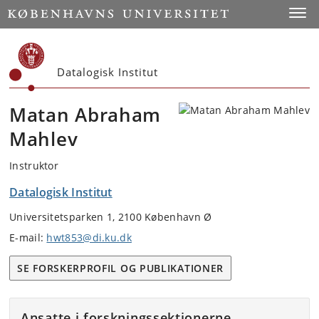
Start
Toggl
Datalogisk Institut
Matan Abraham
Mahlev
Instruktor
Datalogisk Institut
Universitetsparken 1, 2100 København Ø
E-mail:
hwt853@di.ku.dk
SE FORSKERPROFIL OG PUBLIKATIONER
Ansatte i forskningssektionerne