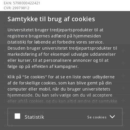
EAN: 5798000422421
CVR: 29979812
P-nummer: 1012361358
Samtykke til brug af cookies
Kontakt:
Datalogisk Institut
Universitetet bruger tredjepartsprodukter til at
info
@
di
.
ku
.
dk
registrere brugernes adfærd på hjemmesiden
(statistik) for løbende at forbedre vores service.
Desuden bruger universitetet tredjepartsprodukter til
KØBENHAVNS UNIVERSITET
markedsføring af for eksempel udvalgte uddannelser
eller kurser, til at personalisere annoncer og til at
KONTAKT
følge op på effekten af kampagner.
SERVICES
Klik på "Se cookies" for at se en liste over udbyderne
af de forskellige cookies, som kan blive gemt på din
FOR STUDERENDE OG ANSATTE
computer eller mobil, når du bruger universitetets
hjemmeside. Du kan selv vælge om du vil acceptere
JOB OG KARRIERE
eller afslå cookies, og du kan altid ændre dit samtykke
under
Cookie- og privatlivspolitik
som du finder i
NØDSITUATIONER
bunden af hver side.
Acceptér eller afslå
Statistik
Se cookies
Googles privatlivspolitik
WEB