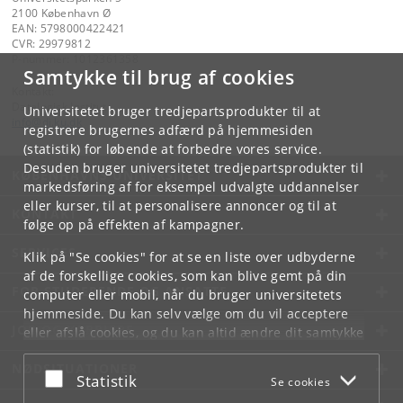
2100 København Ø
EAN: 5798000422421
CVR: 29979812
P-nummer: 1012361358
Samtykke til brug af cookies
Kontakt:
Datalogisk Institut
Universitetet bruger tredjepartsprodukter til at
info
@
di
.
ku
.
dk
registrere brugernes adfærd på hjemmesiden
(statistik) for løbende at forbedre vores service.
Desuden bruger universitetet tredjepartsprodukter til
KØBENHAVNS UNIVERSITET
markedsføring af for eksempel udvalgte uddannelser
eller kurser, til at personalisere annoncer og til at
KONTAKT
følge op på effekten af kampagner.
SERVICES
Klik på "Se cookies" for at se en liste over udbyderne
af de forskellige cookies, som kan blive gemt på din
FOR STUDERENDE OG ANSATTE
computer eller mobil, når du bruger universitetets
hjemmeside. Du kan selv vælge om du vil acceptere
JOB OG KARRIERE
eller afslå cookies, og du kan altid ændre dit samtykke
under
Cookie- og privatlivspolitik
som du finder i
NØDSITUATIONER
bunden af hver side.
Acceptér eller afslå
Statistik
Se cookies
Googles privatlivspolitik