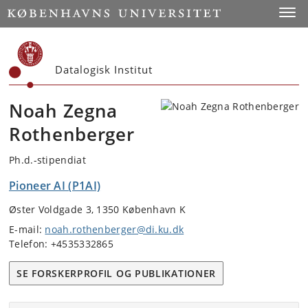
Start
Toggl
Datalogisk Institut
Noah Zegna
Rothenberger
Ph.d.-stipendiat
Pioneer AI (P1AI)
Øster Voldgade 3, 1350 København K
E-mail:
noah.rothenberger@di.ku.dk
Telefon: +4535332865
SE FORSKERPROFIL OG PUBLIKATIONER