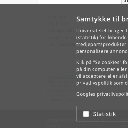
S
Nyheder
Samtykke til b
Kalender
Universitetet bruger 
Ledige stillinger
(statistik) for løbend
Diversitet og inklusion
tredjepartsprodukter t
For censorer
personalisere annonce
Klik på "Se cookies" f
på din computer eller
Datalogisk Institut
vil acceptere eller af
Københavns Universitet
Universitetsparken 5
privatlivspolitik
som du
2100 København Ø
EAN: 5798000422421
Googles privatlivspoli
CVR: 29979812
P-nummer: 1012361358
Statistik
Acceptér eller afslå
KØBENHAVNS UNIVERSITET
KO
Ledelse
Fin