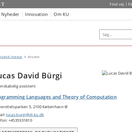
Find vej
F
Nyheder
Innovation
Om KU
logisk Institut
Ansatte
ucas David Bürgi
enskabelig assistent
ogramming Languages and Theory of Computation
versitetsparken 5, 2100 København Ø
ail:
lucas.burgi@di.ku.dk
efon: +4535331810