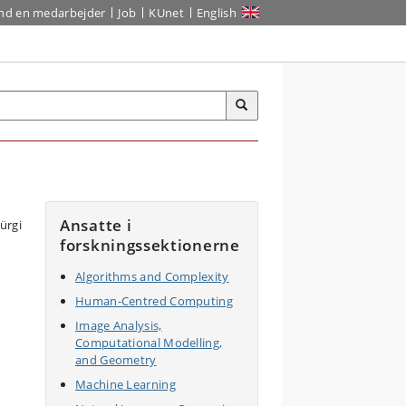
ind en medarbejder
Job
KUnet
English
Ansatte i
forskningssektionerne
Algorithms and Complexity
Human-Centred Computing
Image Analysis,
Computational Modelling,
and Geometry
Machine Learning