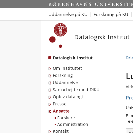
Start
Uddannelse på KU
Forskning på KU
Datalogisk Institut
Datalogisk Institut
Data
Om instituttet
L
Forskning
Uddannelse
Vid
Samarbejde med DIKU
Oplev datalogi
Pr
Presse
Uni
Ansatte
E-m
Forskere
Tel
Administration
Kontakt