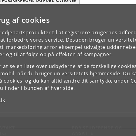
E FORSKERPROFIL OG PUBLIKATIONER
rug af cookies
tredjepartsprodukter til at registrere brugernes adfæ
e at forbedre vores service. Desuden bruger universitet
il markedsføring af for eksempel udvalgte uddannelser e
r og til at følge op på effekten af kampagner.
or at se en liste over udbyderne af de forskellige cooki
 mobil, når du bruger universitetets hjemmeside. Du k
slå cookies, og du kan altid ændre dit samtykke under
Co
 finder i bunden af hver side.
tik
NTAKT
FOR STUDERENDE OG
ANSATTE
d vej