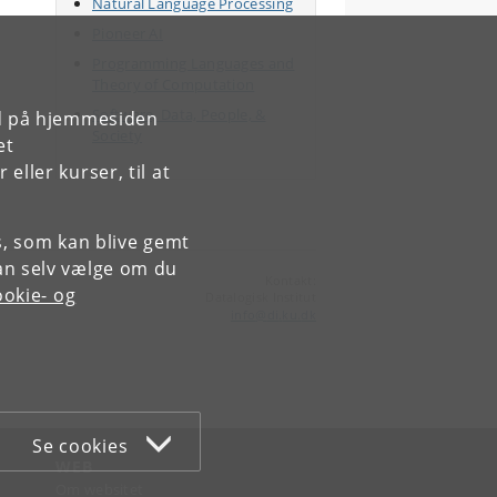
Natural Language Processing
Pioneer AI
Programming Languages and
Theory of Computation
Software, Data, People, &
rd på hjemmesiden
Society
et
ller kurser, til at
es, som kan blive gemt
an selv vælge om du
Kontakt:
okie- og
Datalogisk Institut
info
@
di
.
ku
.
dk
Se cookies
WEB
Om websitet