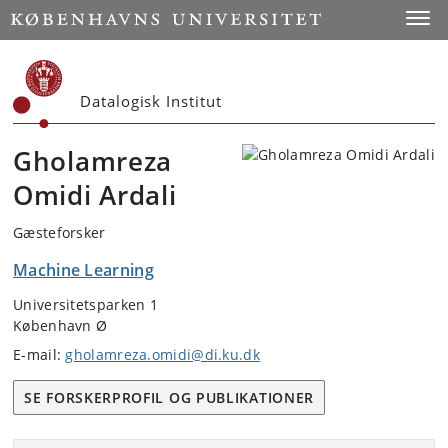
Start
Toggl
Datalogisk Institut
Gholamreza
Omidi Ardali
Gæsteforsker
Machine Learning
Universitetsparken 1
København Ø
E-mail:
gholamreza.omidi@di.ku.dk
SE FORSKERPROFIL OG PUBLIKATIONER