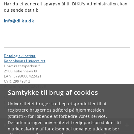
Har du et generelt spørgsmål til DIKU's Administration, kan
du sende det til:
info@di.ku.dk
Datalogisk Institut
Københavns Universitet
Universitetsparken 5
2100 København Ø
EAN: 5798000422421
CVR: 29979812
P-nummer: 1012361358
Samtykke til brug af cookies
Kontakt:
Datalogisk Institut
Universitetet bruger tredjepartsprodukter til at
info
@
di
.
ku
.
dk
registrere brugernes adfærd på hjemmesiden
(statistik) for løbende at forbedre vores service.
Desuden bruger universitetet tredjepartsprodukter til
KØBENHAVNS UNIVERSITET
markedsføring af for eksempel udvalgte uddannelser