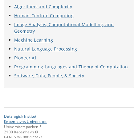
Algorithms and Complexity
Human-Centred Computing
Image Analysis, Computational Modelling, and
Geometry
Machine Learning
Natural Language Processing
Pioneer AI
Programming Languages and Theory of Computation
Software, Data, People, & Society
Datalogisk Institut
Københavns Universitet
Universitetsparken 5
2100 København Ø
EAN: 5798000422421