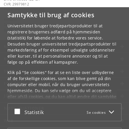
CVR: 29979812
P-nummer: 1012361358
Samtykke til brug af cookies
Kontakt:
Datalogisk Institut
Universitetet bruger tredjepartsprodukter til at
info
@
di
.
ku
.
dk
registrere brugernes adfærd på hjemmesiden
(statistik) for løbende at forbedre vores service.
Desuden bruger universitetet tredjepartsprodukter til
KØBENHAVNS UNIVERSITET
markedsføring af for eksempel udvalgte uddannelser
eller kurser, til at personalisere annoncer og til at
KONTAKT
følge op på effekten af kampagner.
SERVICES
Klik på "Se cookies" for at se en liste over udbyderne
af de forskellige cookies, som kan blive gemt på din
FOR STUDERENDE OG ANSATTE
computer eller mobil, når du bruger universitetets
hjemmeside. Du kan selv vælge om du vil acceptere
JOB OG KARRIERE
eller afslå cookies, og du kan altid ændre dit samtykke
under
Cookie- og privatlivspolitik
som du finder i
NØDSITUATIONER
bunden af hver side.
Acceptér eller afslå
Statistik
Se cookies
Googles privatlivspolitik
WEB