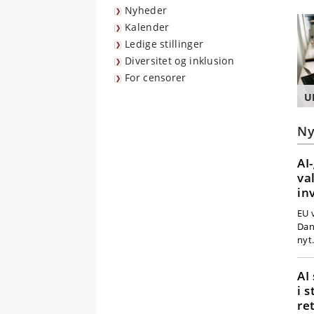
Nyheder
Kalender
Ledige stillinger
Diversitet og inklusion
For censorer
U
Ny
AI
va
in
EU 
Dan
nyt
AI
i 
ret