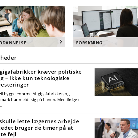
DDANNELSE
FORSKNING
heder
-gigafabrikker kræver politiske
lg – ikke kun teknologiske
vesteringer
vil bygge enorme AI-gigafabrikker, og
mark har meldt sig på banen. Men ifølge et
…
 skulle lette lægernes arbejde –
stedet bruger de timer på at
te fejl