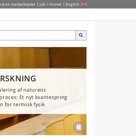
ind en medarbejder
Job
KUnet
English
RSKNING
NOVATION
lering af naturens
kal forudsige og forklare behov
proces: Et nyt kvantespring
vedligeholdelse af maskiner
n for termisk fysik