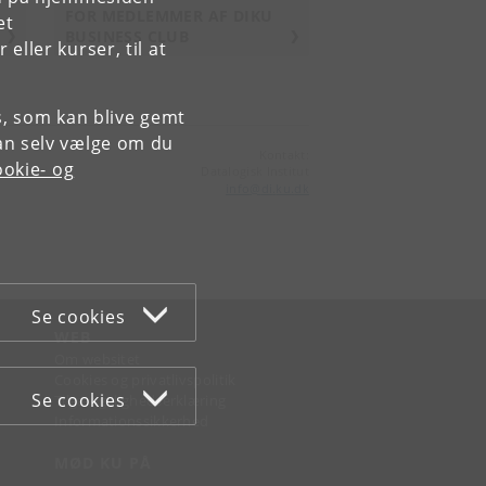
FOR MEDLEMMER AF DIKU
et
BUSINESS CLUB
ller kurser, til at
es, som kan blive gemt
an selv vælge om du
Kontakt:
okie- og
Datalogisk Institut
info
@
di
.
ku
.
dk
Se cookies
WEB
Om websitet
Cookies og privatlivspolitik
Se cookies
Tilgængelighedserklæring
Informationssikkerhed
MØD KU PÅ