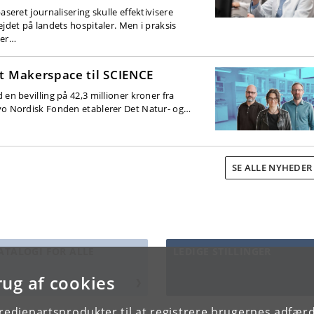
aseret journalisering skulle effektivisere
ejdet på landets hospitaler. Men i praksis
er…
t Makerspace til SCIENCE
 en bevilling på 42,3 millioner kroner fra
o Nordisk Fonden etablerer Det Natur- og…
SE ALLE NYHEDE
ATALOGI FOR ALLE
LEDIGE STILLINGER
rug af cookies
tredjepartsprodukter til at registrere brugernes adfæ