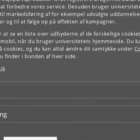
FOR ALUMNER
e at forbedre vores service. Desuden bruger universitet
il markedsføring af for eksempel udvalgte uddannelser e
r og til at følge op på effekten af kampagner.
or at se en liste over udbyderne af de forskellige cooki
 mobil, når du bruger universitetets hjemmeside. Du k
slå cookies, og du kan altid ændre dit samtykke under
Co
 finder i bunden af hver side.
tik
NTAKT
FOR STUDERENDE OG
ANSATTE
d vej
KUnet
d en medarbejder
ing
takt KU
JOB OG KARRIERE
RVICES
Ledige stillinger
Jobbank for studerende
sseservice
Alumne
ignguide