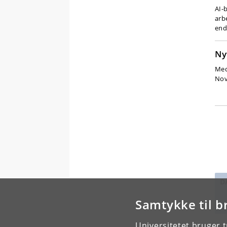
AI-b
arb
end
Ny
Med
Nov
D
Samtykke til b
Universitetet bruger 