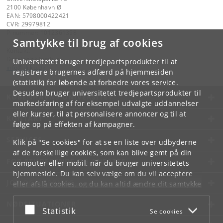
2100 København Ø
EAN: 5798000422421
CVR: 29979812
P-nummer: 1012361358
Samtykke til brug af cookies
Kontakt:
Datalogisk Institut
Universitetet bruger tredjepartsprodukter til at
info
@
di
.
ku
.
dk
registrere brugernes adfærd på hjemmesiden
(statistik) for løbende at forbedre vores service.
Desuden bruger universitetet tredjepartsprodukter til
KØBENHAVNS UNIVERSITET
markedsføring af for eksempel udvalgte uddannelser
eller kurser, til at personalisere annoncer og til at
KONTAKT
følge op på effekten af kampagner.
SERVICES
Klik på "Se cookies" for at se en liste over udbyderne
af de forskellige cookies, som kan blive gemt på din
FOR STUDERENDE OG ANSATTE
computer eller mobil, når du bruger universitetets
hjemmeside. Du kan selv vælge om du vil acceptere
JOB OG KARRIERE
eller afslå cookies, og du kan altid ændre dit samtykke
under
Cookie- og privatlivspolitik
som du finder i
NØDSITUATIONER
bunden af hver side.
Acceptér eller afslå
Statistik
Se cookies
Googles privatlivspolitik