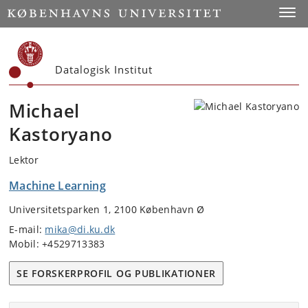
Start
Toggl
Datalogisk Institut
Michael
Kastoryano
Lektor
Machine Learning
Universitetsparken 1, 2100 København Ø
E-mail:
mika@di.ku.dk
Mobil: +4529713383
SE FORSKERPROFIL OG PUBLIKATIONER