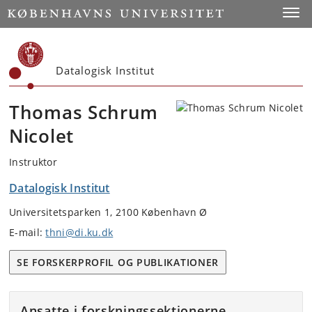
Start
Toggl
Datalogisk Institut
Thomas Schrum
Nicolet
Instruktor
Datalogisk Institut
Universitetsparken 1, 2100 København Ø
E-mail:
thni@di.ku.dk
SE FORSKERPROFIL OG PUBLIKATIONER
Ansatte i forskningssektionerne