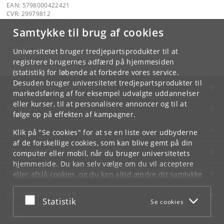
EAN: 5798000422421
CVR: 29979812
P-nummer: 1012361358
Samtykke til brug af cookies
Kontakt:
Datalogisk Institut
Universitetet bruger tredjepartsprodukter til at
info
@
di
.
ku
.
dk
registrere brugernes adfærd på hjemmesiden
(statistik) for løbende at forbedre vores service.
Desuden bruger universitetet tredjepartsprodukter til
KØBENHAVNS UNIVERSITET
markedsføring af for eksempel udvalgte uddannelser
eller kurser, til at personalisere annoncer og til at
KONTAKT
følge op på effekten af kampagner.
SERVICES
Klik på "Se cookies" for at se en liste over udbyderne
af de forskellige cookies, som kan blive gemt på din
FOR STUDERENDE OG ANSATTE
computer eller mobil, når du bruger universitetets
hjemmeside. Du kan selv vælge om du vil acceptere
JOB OG KARRIERE
eller afslå cookies, og du kan altid ændre dit samtykke
under
Cookie- og privatlivspolitik
som du finder i
NØDSITUATIONER
bunden af hver side.
Acceptér eller afslå
Statistik
Se cookies
Googles privatlivspolitik
WEB