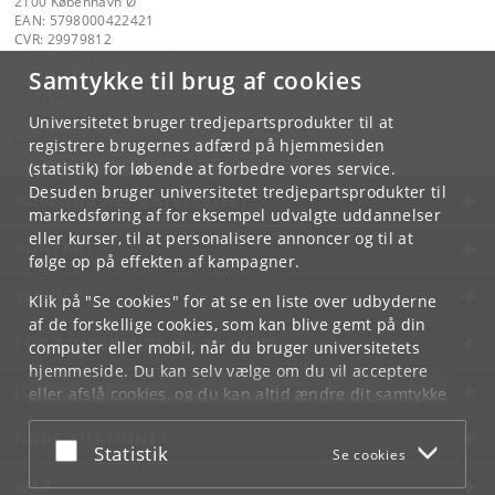
2100 København Ø
EAN: 5798000422421
CVR: 29979812
P-nummer: 1012361358
Samtykke til brug af cookies
Kontakt:
Datalogisk Institut
Universitetet bruger tredjepartsprodukter til at
info
@
di
.
ku
.
dk
registrere brugernes adfærd på hjemmesiden
(statistik) for løbende at forbedre vores service.
Desuden bruger universitetet tredjepartsprodukter til
KØBENHAVNS UNIVERSITET
markedsføring af for eksempel udvalgte uddannelser
eller kurser, til at personalisere annoncer og til at
KONTAKT
følge op på effekten af kampagner.
SERVICES
Klik på "Se cookies" for at se en liste over udbyderne
af de forskellige cookies, som kan blive gemt på din
FOR STUDERENDE OG ANSATTE
computer eller mobil, når du bruger universitetets
hjemmeside. Du kan selv vælge om du vil acceptere
JOB OG KARRIERE
eller afslå cookies, og du kan altid ændre dit samtykke
under
Cookie- og privatlivspolitik
som du finder i
NØDSITUATIONER
bunden af hver side.
Acceptér eller afslå
Statistik
Se cookies
Googles privatlivspolitik
WEB