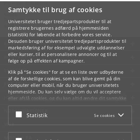
P-nummer: 1012361358
Samtykke til brug af cookies
Kontakt:
Datalogisk Institut
Universitetet bruger tredjepartsprodukter til at
info
@
di
.
ku
.
dk
registrere brugernes adfærd på hjemmesiden
(statistik) for løbende at forbedre vores service.
Desuden bruger universitetet tredjepartsprodukter til
KØBENHAVNS UNIVERSITET
markedsføring af for eksempel udvalgte uddannelser
eller kurser, til at personalisere annoncer og til at
KONTAKT
følge op på effekten af kampagner.
SERVICES
Klik på "Se cookies" for at se en liste over udbyderne
af de forskellige cookies, som kan blive gemt på din
FOR STUDERENDE OG ANSATTE
computer eller mobil, når du bruger universitetets
hjemmeside. Du kan selv vælge om du vil acceptere
JOB OG KARRIERE
eller afslå cookies, og du kan altid ændre dit samtykke
under
Cookie- og privatlivspolitik
som du finder i
NØDSITUATIONER
bunden af hver side.
Acceptér eller afslå
Statistik
Se cookies
Googles privatlivspolitik
WEB
MØD KU PÅ