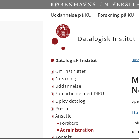
Start
Uddannelse på KU
Forskning på KU
Datalogisk Institut
Datalogisk Institut
Data
Om instituttet
M
Forskning
Uddannelse
N
Samarbejde med DIKU
Oplev datalogi
Spe
Presse
Dat
Ansatte
Forskere
Uni
Administration
E-m
Kontakt