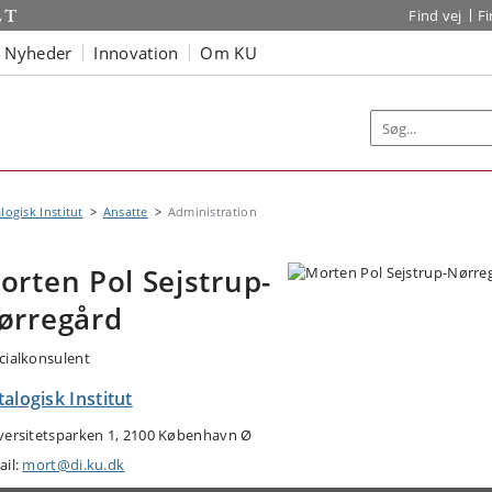
Find vej
F
Nyheder
Innovation
Om KU
logisk Institut
Ansatte
Administration
orten Pol Sejstrup-
ørregård
cialkonsulent
alogisk Institut
versitetsparken 1, 2100 København Ø
ail:
mort@di.ku.dk