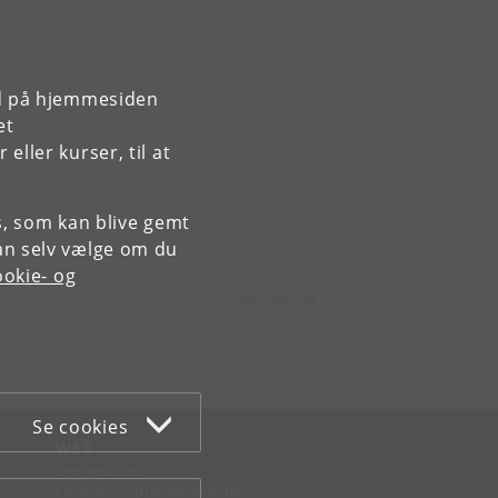
rd på hjemmesiden
et
ller kurser, til at
es, som kan blive gemt
an selv vælge om du
Kontakt:
okie- og
Datalogisk Institut
info
@
di
.
ku
.
dk
Se cookies
WEB
Om websitet
Cookies og privatlivspolitik