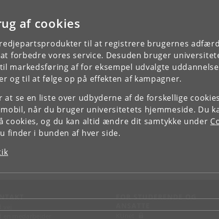
rug af cookies
tredjepartsprodukter til at registrere brugernes adfæ
e at forbedre vores service. Desuden bruger universitet
il markedsføring af for eksempel udvalgte uddannelser e
r og til at følge op på effekten af kampagner.
or at se en liste over udbyderne af de forskellige cooki
 mobil, når du bruger universitetets hjemmeside. Du k
slå cookies, og du kan altid ændre dit samtykke under
Co
 finder i bunden af hver side.
tik
NTAKT
FOR STUDERENDE OG
ANSATTE
d vej
KUnet
d en medarbejder