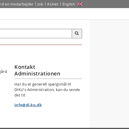
ind en medarbejder
Job
KUnet
English
Kontakt
Administrationen
Har du et generelt spørgsmål til
DIKU's Administration, kan du sende
det til:
info@di.ku.dk