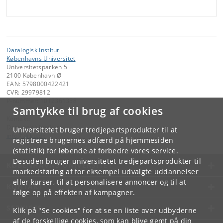
Datalogisk Institut
Københavns Universitet
Universitetsparken 5
2100 København Ø
EAN: 5798000422421
CVR: 29979812
P-nummer: 1012361358
Samtykke til brug af cookies
Kontakt:
Datalogisk Institut
Universitetet bruger tredjepartsprodukter til at
info
@
di
.
ku
.
dk
registrere brugernes adfærd på hjemmesiden
(statistik) for løbende at forbedre vores service.
Desuden bruger universitetet tredjepartsprodukter til
KØBENHAVNS UNIVERSITET
markedsføring af for eksempel udvalgte uddannelser
eller kurser, til at personalisere annoncer og til at
KONTAKT
følge op på effekten af kampagner.
SERVICES
Klik på "Se cookies" for at se en liste over udbyderne
af de forskellige cookies, som kan blive gemt på din