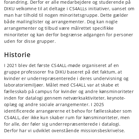
forandring. Derfor er alle medarbejdere og studerende på
DIKU velkomne til at deltage i CS4ALLs initiativer, uanset om
man har tilhold til nogen minoritetsgruppe. Dette gælder
både mailinglister og arrangementer. Dog kan nogle
arrangementer og tilbud være målrettet specifikke
minoriteter og kan derfor begrænse adgangen for personer
uden for disse grupper.
Historie
I 2021 blev det første CS4ALL-møde organiseret af en
gruppe professorer fra DIKU baseret på det faktum, at
kvinder er underrepræsenterede i deres undervisning og
laboratoriemiljøer. Målet med CS4ALL var at skabe et
fællesskab på campus for kvinder og andre kønsminoriteter
inden for datalogi gennem netværksaktiviteter, keynote-
oplæg og andre sociale arrangementer. I 2025
identificerede arrangørerne et behov for fællesskaber som
CS4ALL, der ikke kun skaber rum for kønsminoriteter, men
for alle, der føler sig underrepræsenterede i datalogi.
Derfor har vi udviklet ovenstående missionsbeskrivelse.