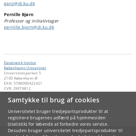
ganz@di.ku.dk
Pernille Bjørn
Professor og initiativtager
pernille.bjorn@di.ku.dk
Datalogisk Institut
Københavns Universitet
Universitetsparken 5
2100 København Ø
EAN: 5798000422421
CVR: 29979812
P-nummer: 1012361358
Samtykke til brug af cookies
Kontakt:
Datalogisk Institut
Universitetet bruger tredjepartsprodukter til at
info
@
di
.
ku
.
dk
registrere brugernes adfærd på hjemmesiden
(statistik) for løbende at forbedre vores service.
Desuden bruger universitetet tredjepartsprodukter til
KØBENHAVNS UNIVERSITET