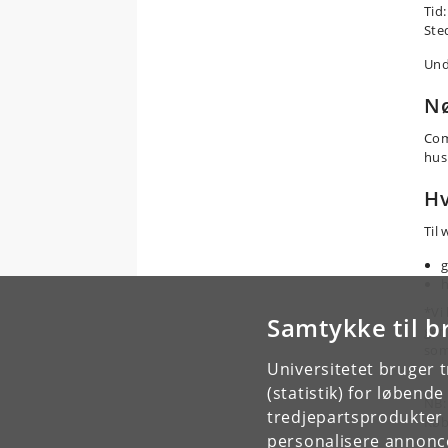
Tid
Ste
Und
Nø
Comp
hus
Hv
Til
g
h
*Vi
Samtykke til b
gen
som
Universitetet bruger 
(statistik) for løbend
NB:
tredjepartsprodukter t
Køb
personalisere annonce