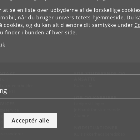
or at se en liste over udbyderne af de forskellige cooki
 mobil, når du bruger universitetets hjemmeside. Du k
slå cookies, og du kan altid ændre dit samtykke under
Co
 finder i bunden af hver side.
tik
NTAKT
FOR STUDERENDE OG
ANSATTE
d vej
KUnet
d en medarbejder
ing
takt KU
JOB OG KARRIERE
RVICES
Ledige stillinger
Jobbank for studerende
sseservice
Alumne
ignguide
Acceptér alle
chandise
NØDSITUATIONER
support
 leverandører
KU's sikkerhedsberedskab