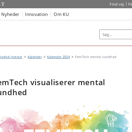
Find vej
F
Nyheder
Innovation
Om KU
logisk Institut
Kalender
Kalender 2024
FemTech mental sundhed
emTech visualiserer mental
undhed