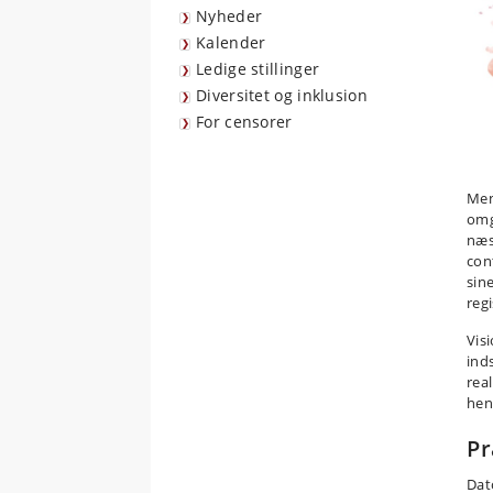
Nyheder
Kalender
Ledige stillinger
Diversitet og inklusion
For censorer
Men
omg
næs
con
sine
reg
Vis
inds
rea
hen
Pr
Dato