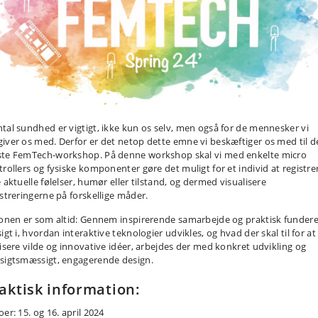
tal sundhed er vigtigt, ikke kun os selv, men også for de mennesker vi
iver os med. Derfor er det netop dette emne vi beskæftiger os med til 
te FemTech-workshop. På denne workshop skal vi med enkelte micro
trollers og fysiske komponenter gøre det muligt for et individ at registre
 aktuelle følelser, humør eller tilstand, og dermed visualisere
istreringerne på forskellige måder.
ionen er som altid: Gennem inspirerende samarbejde og praktisk fundere
igt i, hvordan interaktive teknologier udvikles, og hvad der skal til for at
lisere vilde og innovative idéer, arbejdes der med konkret udvikling og
sigtsmæssigt, engagerende design.
aktisk information:
er: 15. og 16. april 2024