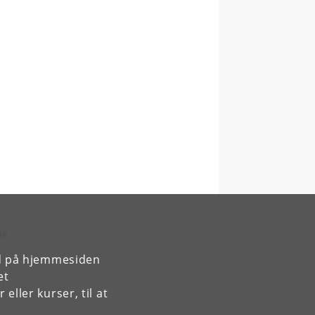
ig
rd på hjemmesiden
et
 i
ller kurser, til at