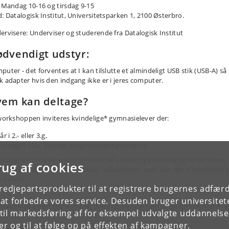
: Mandag 10-16 og tirsdag 9-15
d: Datalogisk Institut, Universitetsparken 1, 2100 Østerbro.
ervisere: Underviser og studerende fra Datalogisk Institut
dvendigt udstyr:
uter - det forventes at I kan tilslutte et almindeligt USB stik (USB-A) så
k adapter hvis den indgang ikke er i jeres computer.
em kan deltage?
 workshoppen inviteres kvindelige* gymnasielever der:
år i 2.- eller 3.g,
ar ingen eller kun lidt programmeringserfaring
 bruger en inkluderende definition af kvinde og kvindelig og byder trans,
rug af cookies
derqueer, og ikke-binære elever velkommen, samt alle der identificerer s
 kvinde.
tredjepartsprodukter til at registrere brugernes adfæ
e at forbedre vores service. Desuden bruger universitet
 Gymnasieelever der kommer langvejs fra skal selv sørge for overnatning
il markedsføring af for eksempel udvalgte uddannelser e
enhavn.
r og til at følge op på effekten af kampagner.