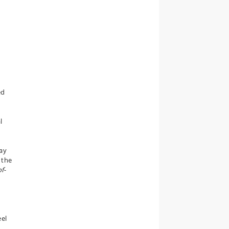
ed
l
day
 the
f-
eel