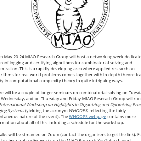
m May 20-24 MIAO Research Group will host a networking week dedicat
proof logging and certifying algorithms for combinatorial solving and
imization. This is a rapidly developing area where applied research on
orithms for real-world problems comes together with in-depth theoretica
dy in computational complexity theory in quite intriguing ways.
re will be a couple of longer seminars on combinatorial solving on Tues
 Wednesday, and on Thursday and Friday MIAO Reserach Group will run
 International Workshop on Highlights in Organizing and Optimizing Proo
ging Systems
(yielding the acronym
WHOOPS
, reflecting the fairly
ntaneous nature of the event). The
WHOOPS webpage
contains more
ormation about all of this including a schedule for the workshop.
talks will be streamed on Zoom (contact the organizers to get the link). F
e to check out earlier works on the MIAO Research YouTube channel.