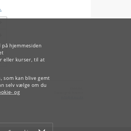
.
rd på hjemmesiden
et
ller kurser, til at
es, som kan blive gemt
an selv vælge om du
Kontakt:
okie- og
Datalogisk Institut
info
@
di
.
ku
.
dk