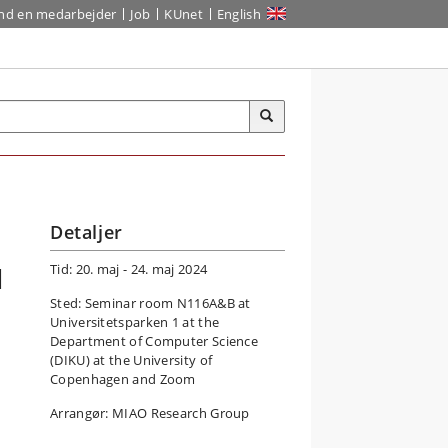
ind en medarbejder
Job
KUnet
English
Detaljer
Tid: 20. maj - 24. maj 2024
d
Sted: Seminar room N116A&B at
Universitetsparken 1 at the
Department of Computer Science
(DIKU) at the University of
Copenhagen and Zoom
Arrangør: MIAO Research Group