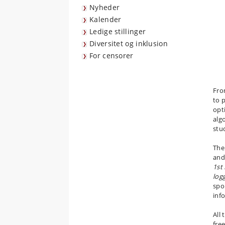
Nyheder
Kalender
Ledige stillinger
Diversitet og inklusion
For censorer
Fro
to 
opt
alg
stu
The
and
1st
log
spo
inf
All 
fre