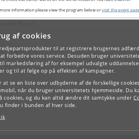
 more information please view the program below or
visit the event page
uesday May 21
rug af cookies
ednesday May 22
tredjepartsprodukter til at registrere brugernes adfæ
hursday May 23
e at forbedre vores service. Desuden bruger universitet
il markedsføring af for eksempel udvalgte uddannelser e
riday May 24
r og til at følge op på effekten af kampagner.
or at se en liste over udbyderne af de forskellige cooki
 mobil, når du bruger universitetets hjemmeside. Du k
slå cookies, og du kan altid ændre dit samtykke under
Co
 finder i bunden af hver side.
tik