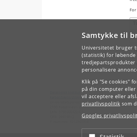
For
T
Samtykke til b
W
Universitetet bruger 
T
(statistik) for løbend
tredjepartsprodukter t
F
personalisere annonce
Klik på "Se cookies" f
på din computer eller
Datalogisk Institut
vil acceptere eller af
Københavns Universitet
Universitetsparken 5
privatlivspolitik
som du
2100 København Ø
EAN: 5798000422421
Googles privatlivspoli
CVR: 29979812
P-nummer: 1012361358
Statistik
Acceptér eller afslå