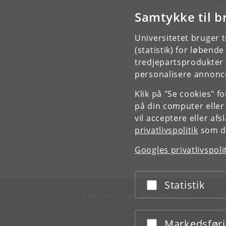
clie
Samtykke til b
The
Universitetet bruger 
Dep
Cop
(statistik) for løbend
tredjepartsprodukter t
Ask
personalisere annonce
Klik på "Se cookies" f
på din computer eller
Datalogisk Institut
vil acceptere eller af
Københavns Universitet
Universitetsparken 5
privatlivspolitik
som du
2100 København Ø
EAN: 5798000422421
Googles privatlivspoli
CVR: 29979812
P-nummer: 1012361358
Statistik
Acceptér eller afslå
KØBENHAVNS UNIVERSITET
KO
Ledelse
Fin
Administration
Fin
Markedsfør
Acceptér eller afslå
Fakulteter
Kon