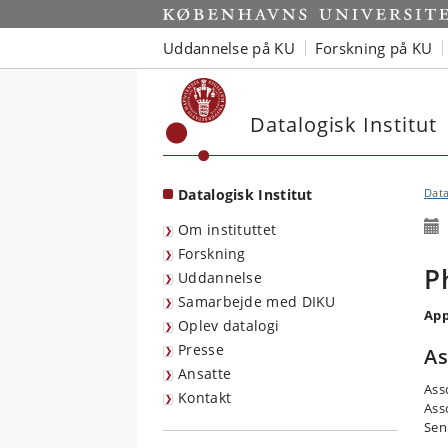
Start
Uddannelse på KU
Forskning på KU
Datalogisk Institut
Datalogisk Institut
Data
Om instituttet
Forskning
P
Uddannelse
Samarbejde med DIKU
App
Oplev datalogi
Presse
A
Ansatte
Ass
Kontakt
Ass
Sen