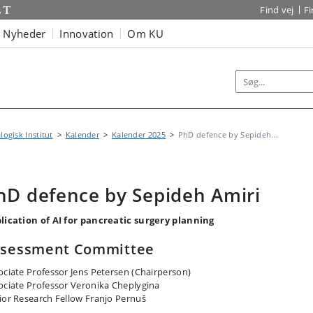
Find vej
F
Nyheder
Innovation
Om KU
logisk Institut
Kalender
Kalender 2025
PhD defence by Sepideh...
hD defence by Sepideh Amiri
lication of AI for pancreatic surgery planning
ssessment Committee
ociate Professor Jens Petersen (Chairperson)
ociate Professor Veronika Cheplygina
ior Research Fellow Franjo Pernuš