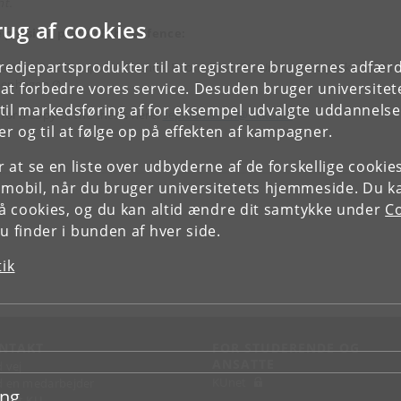
nt.
rug af cookies
 physical place of the defence:
tredjepartsprodukter til at registrere brugernes adfæ
artment of Computer Science, Room: lille UP1, Universitetsparken 1, 21
enhagen Ø
e at forbedre vores service. Desuden bruger universitet
il markedsføring af for eksempel udvalgte uddannelser e
 for a copy of the thesis here:
sepideh.amiri@di.ku.dk
r og til at følge op på effekten af kampagner.
or at se en liste over udbyderne af de forskellige cooki
 mobil, når du bruger universitetets hjemmeside. Du k
slå cookies, og du kan altid ændre dit samtykke under
Co
 finder i bunden af hver side.
tik
NTAKT
FOR STUDERENDE OG
ANSATTE
d vej
KUnet
d en medarbejder
ing
takt KU