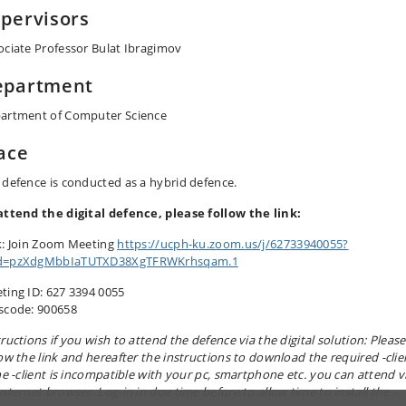
pervisors
ociate Professor Bulat Ibragimov
epartment
artment of Computer Science
ace
 defence is conducted as a hybrid defence.
attend the digital defence, please follow the link
:
k: Join Zoom Meeting
https://ucph-ku.zoom.us/j/62733940055?
=pzXdgMbbIaTUTXD38XgTFRWKrhsqam.1
ting ID: 627 3394 0055
scode: 900658
ructions if you wish to attend the defence via the digital solution: Please
low the link and hereafter the instructions to download the required -clie
the -client is incompatible with your pc, smartphone etc. you can attend v
nternet browser. Log-in in due time before to allow time to install the -