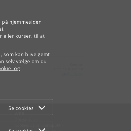
rd på hjemmesiden
00
et
ller kurser, til at
es, som kan blive gemt
an selv vælge om du
Kontakt:
okie- og
Datalogisk Institut
info
@
di
.
ku
.
dk
Se cookies
WEB
Om websitet
Cookies og privatlivspolitik
Se cookies
Tilgængelighedserklæring