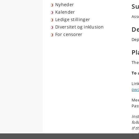
Nyheder
Su
Kalender
Ass
Ledige stillinger
Diversitet og inklusion
D
For censorer
Dep
Pl
The
To 
Lin
pwd
Mee
Pas
Inst
fol
If 
an I