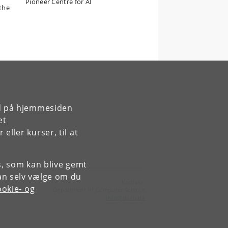
Pioneer Centre for AI
 the
rd på hjemmesiden
et
ller kurser, til at
es, som kan blive gemt
an selv vælge om du
Kontakt:
okie- og
Department of Computer Science
info
@
di
.
ku
.
dk