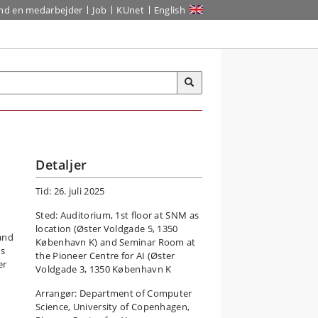
ind en medarbejder
Job
KUnet
English
Detaljer
Tid: 26. juli 2025
Sted: Auditorium, 1st floor at SNM as
location (Øster Voldgade 5, 1350
 and
København K) and Seminar Room at
is
the Pioneer Centre for AI (Øster
er
Voldgade 3, 1350 København K
Arrangør: Department of Computer
Science, University of Copenhagen,