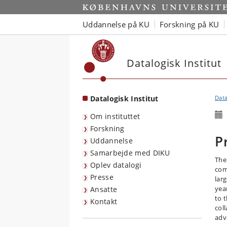
Start
Uddannelse på KU
Forskning på KU
Datalogisk Institut
Datalogisk Institut
Data
Om instituttet
Forskning
P
Uddannelse
Samarbejde med DIKU
The
Oplev datalogi
com
Presse
larg
yea
Ansatte
to 
Kontakt
col
adv