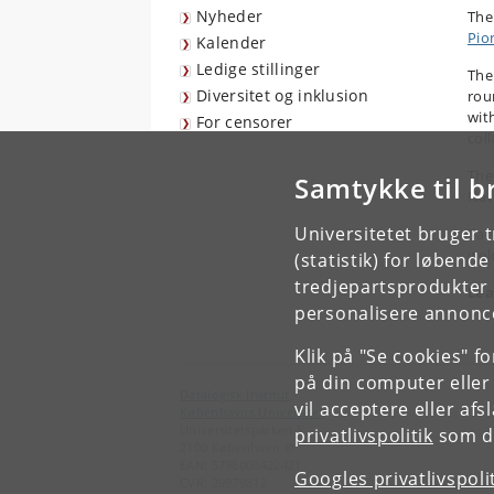
Nyheder
The
Pio
Kalender
Ledige stillinger
The
Diversitet og inklusion
rou
wit
For censorer
col
The
Samtykke til b
Nat
Universitetet bruger 
Par
wel
(statistik) for løbend
tredjepartsprodukter t
Lea
personalisere annonce
Klik på "Se cookies" f
på din computer eller
Datalogisk Institut
vil acceptere eller af
Københavns Universitet
Universitetsparken 5
privatlivspolitik
som du
2100 København Ø
EAN: 5798000422421
Googles privatlivspoli
CVR: 29979812