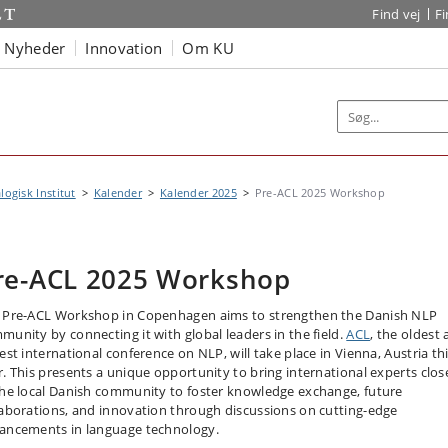
Find vej
F
Nyheder
Innovation
Om KU
logisk Institut
Kalender
Kalender 2025
Pre-ACL 2025 Workshop
re-ACL 2025 Workshop
 Pre-ACL Workshop in Copenhagen aims to strengthen the Danish NLP
munity by connecting it with global leaders in the field.
ACL
, the oldest
est international conference on NLP, will take place in Vienna, Austria th
r. This presents a unique opportunity to bring international experts clos
the local Danish community to foster knowledge exchange, future
laborations, and innovation through discussions on cutting-edge
ancements in language technology.