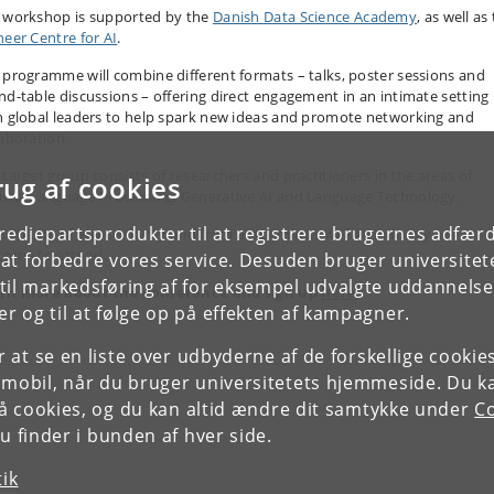
 workshop is supported by the
Danish Data Science Academy
, as well as
neer Centre for AI
.
 programme will combine different formats – talks, poster sessions and
nd-table discussions – offering direct engagement in an intimate setting
h global leaders to help spark new ideas and promote networking and
laboration.
 target group consists of researchers and practitioners in the areas of
rug af cookies
ural Language Processing, Generative AI and Language Technology.
tredjepartsprodukter til at registrere brugernes adfæ
ticipants of any seniority and from academia as well as industry are
come to attend.
e at forbedre vores service. Desuden bruger universitet
il markedsføring af for eksempel udvalgte uddannelser e
rn more about the conference and sign up
here
.
r og til at følge op på effekten af kampagner.
or at se en liste over udbyderne af de forskellige cooki
 mobil, når du bruger universitetets hjemmeside. Du k
slå cookies, og du kan altid ændre dit samtykke under
Co
 finder i bunden af hver side.
tik