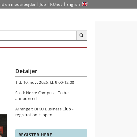
ind en medarbejder
Job
KUnet
English
Detaljer
Tid: 10. nov. 2026, kl. 9.00-12.00
Sted: Nørre Campus – To be
announced
Arrangør: DIKU Business Club -
registration is open
REGISTER HERE