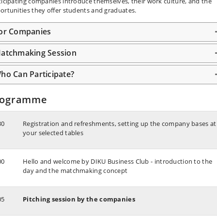
ticipating companies introduce themselves, their work culture, and the
ortunities they offer students and graduates.
or Companies
atchmaking Session
ho Can Participate?
rogramme
30
Registration and refreshments, setting up the company bases at
your selected tables
00
Hello and welcome by DIKU Business Club - introduction to the
day and the matchmaking concept
05
Pitching session by the companies