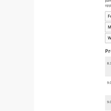
par
opp
F
M
W
P
8.
9.
9.