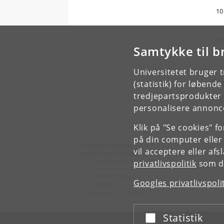
10
10
Samtykke til b
12
Universitetet bruger 
Re
(statistik) for løbend
tredjepartsprodukter t
Reg
personalisere annonce
Klik på "Se cookies" f
på din computer eller
Datalogisk Institut
vil acceptere eller af
Københavns Universitet
Universitetsparken 5
privatlivspolitik
som du
2100 København Ø
EAN: 5798000422421
Googles privatlivspoli
CVR: 29979812
P-nummer: 1012361358
Statistik
Acceptér eller afslå