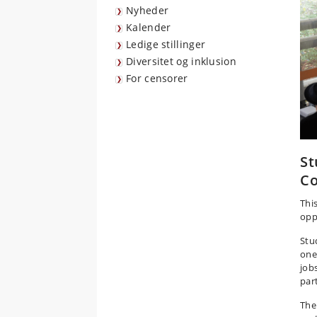
Nyheder
Kalender
Ledige stillinger
Diversitet og inklusion
For censorer
St
Co
Thi
opp
Stu
one
job
par
The