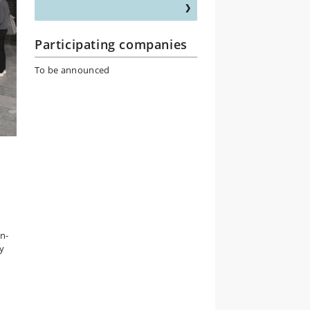
Participating companies
To be announced
n-
dy