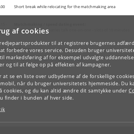
.00
Short break while relocating for the matchmaking area
.15 -
Matchmaking / speed dating event:
rug af cookies
.00
Students and companies talk one-on-one - slots of 10 minutes
tredjepartsprodukter til at registrere brugernes adfæ
gistration
e at forbedre vores service. Desuden bruger universitet
il markedsføring af for eksempel udvalgte uddannelser e
istration is open –
sign up here to participate
.
r og til at følge op på effekten af kampagner.
or at se en liste over udbyderne af de forskellige cooki
 mobil, når du bruger universitetets hjemmeside. Du k
slå cookies, og du kan altid ændre dit samtykke under
Co
 finder i bunden af hver side.
tik