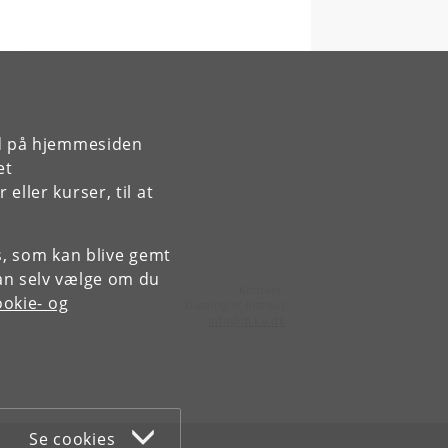
rd på hjemmesiden
et
ller kurser, til at
es, som kan blive gemt
an selv vælge om du
Kontakt:
okie- og
Datalogisk Institut
info
@
di
.
ku
.
dk
Se cookies