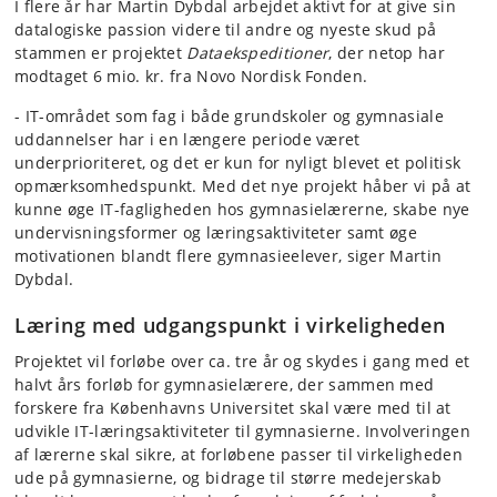
I flere år har Martin Dybdal arbejdet aktivt for at give sin
datalogiske passion videre til andre og nyeste skud på
stammen er projektet
Dataekspeditioner
, der netop har
modtaget 6 mio. kr. fra Novo Nordisk Fonden.
- IT-området som fag i både grundskoler og gymnasiale
uddannelser har i en længere periode været
underprioriteret, og det er kun for nyligt blevet et politisk
opmærksomhedspunkt. Med det nye projekt håber vi på at
kunne øge IT-fagligheden hos gymnasielærerne, skabe nye
undervisningsformer og læringsaktiviteter samt øge
motivationen blandt flere gymnasieelever, siger Martin
Dybdal.
Læring med udgangspunkt i virkeligheden
Projektet vil forløbe over ca. tre år og skydes i gang med et
halvt års forløb for gymnasielærere, der sammen med
forskere fra Københavns Universitet skal være med til at
udvikle IT-læringsaktiviteter til gymnasierne. Involveringen
af lærerne skal sikre, at forløbene passer til virkeligheden
ude på gymnasierne, og bidrage til større medejerskab