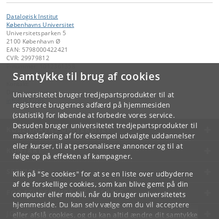
Datalogisk Institut
Københavns Universitet
Universitetsparken 5
2100 København Ø
EAN: 5798000422421
CVR: 29979812
P-nummer: 1012361358
Samtykke til brug af cookies
Kontakt:
Datalogisk Institut
Universitetet bruger tredjepartsprodukter til at
info
@
di
.
ku
.
dk
registrere brugernes adfærd på hjemmesiden
(statistik) for løbende at forbedre vores service.
Desuden bruger universitetet tredjepartsprodukter til
KØBENHAVNS UNIVERSITET
markedsføring af for eksempel udvalgte uddannelser
eller kurser, til at personalisere annoncer og til at
KONTAKT
følge op på effekten af kampagner.
SERVICES
Klik på "Se cookies" for at se en liste over udbyderne
af de forskellige cookies, som kan blive gemt på din
FOR STUDERENDE OG ANSATTE
computer eller mobil, når du bruger universitetets
hjemmeside. Du kan selv vælge om du vil acceptere
JOB OG KARRIERE
eller afslå cookies, og du kan altid ændre dit samtykke