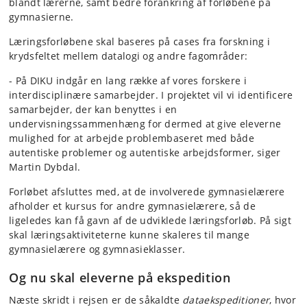
blandt lærerne, samt bedre forankring af forløbene på
gymnasierne.
Læringsforløbene skal baseres på cases fra forskning i
krydsfeltet mellem datalogi og andre fagområder:
- På DIKU indgår en lang række af vores forskere i
interdisciplinære samarbejder. I projektet vil vi identificere
samarbejder, der kan benyttes i en
undervisningssammenhæng for dermed at give eleverne
mulighed for at arbejde problembaseret med både
autentiske problemer og autentiske arbejdsformer, siger
Martin Dybdal.
Forløbet afsluttes med, at de involverede gymnasielærere
afholder et kursus for andre gymnasielærere, så de
ligeledes kan få gavn af de udviklede læringsforløb. På sigt
skal læringsaktiviteterne kunne skaleres til mange
gymnasielærere og gymnasieklasser.
Og nu skal eleverne på ekspedition
Næste skridt i rejsen er de såkaldte
dataekspeditioner
, hvor