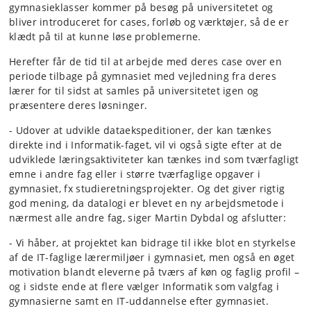
gymnasieklasser kommer på besøg på universitetet og
bliver introduceret for cases, forløb og værktøjer, så de er
klædt på til at kunne løse problemerne.
Herefter får de tid til at arbejde med deres case over en
periode tilbage på gymnasiet med vejledning fra deres
lærer for til sidst at samles på universitetet igen og
præsentere deres løsninger.
- Udover at udvikle dataekspeditioner, der kan tænkes
direkte ind i Informatik-faget, vil vi også sigte efter at de
udviklede læringsaktiviteter kan tænkes ind som tværfagligt
emne i andre fag eller i større tværfaglige opgaver i
gymnasiet, fx studieretningsprojekter. Og det giver rigtig
god mening, da datalogi er blevet en ny arbejdsmetode i
nærmest alle andre fag, siger Martin Dybdal og afslutter:
- Vi håber, at projektet kan bidrage til ikke blot en styrkelse
af de IT-faglige lærermiljøer i gymnasiet, men også en øget
motivation blandt eleverne på tværs af køn og faglig profil –
og i sidste ende at flere vælger Informatik som valgfag i
gymnasierne samt en IT-uddannelse efter gymnasiet.