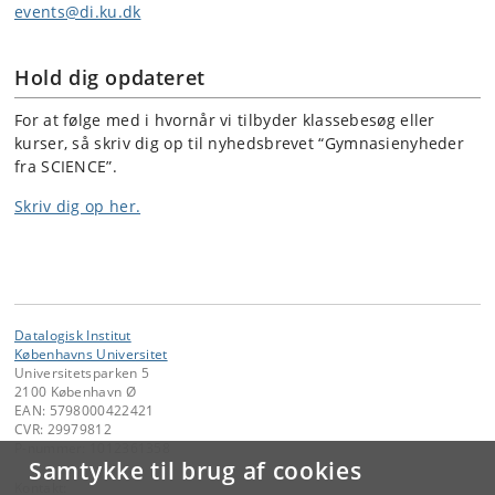
events@di.ku.dk
Hold dig opdateret
For at følge med i hvornår vi tilbyder klassebesøg eller
kurser, så skriv dig op til nyhedsbrevet “Gymnasienyheder
fra SCIENCE”.
Skriv dig op her.
Datalogisk Institut
Københavns Universitet
Universitetsparken 5
2100 København Ø
EAN: 5798000422421
CVR: 29979812
P-nummer: 1012361358
Samtykke til brug af cookies
Kontakt: