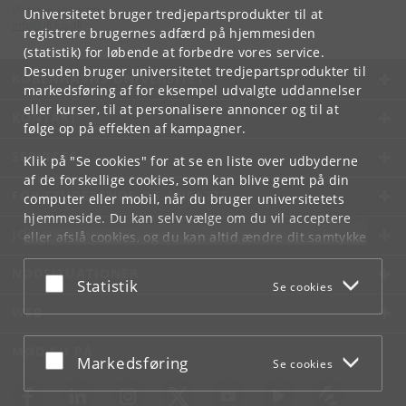
Datalogisk Institut
Universitetet bruger tredjepartsprodukter til at
info
@
di
.
ku
.
dk
registrere brugernes adfærd på hjemmesiden
(statistik) for løbende at forbedre vores service.
Desuden bruger universitetet tredjepartsprodukter til
KØBENHAVNS UNIVERSITET
markedsføring af for eksempel udvalgte uddannelser
eller kurser, til at personalisere annoncer og til at
KONTAKT
følge op på effekten af kampagner.
SERVICES
Klik på "Se cookies" for at se en liste over udbyderne
af de forskellige cookies, som kan blive gemt på din
FOR STUDERENDE OG ANSATTE
computer eller mobil, når du bruger universitetets
hjemmeside. Du kan selv vælge om du vil acceptere
JOB OG KARRIERE
eller afslå cookies, og du kan altid ændre dit samtykke
under
Cookie- og privatlivspolitik
som du finder i
NØDSITUATIONER
bunden af hver side.
Acceptér eller afslå
Statistik
Se cookies
Googles privatlivspolitik
WEB
MØD KU PÅ
Acceptér eller afslå
Markedsføring
Se cookies