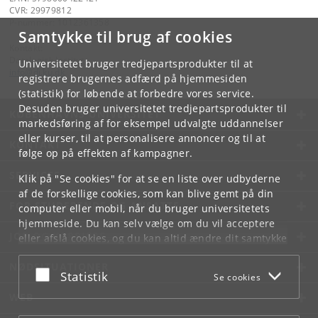
CVR: 29979812
P-nummer: 1012361358
Samtykke til brug af cookies
Kontakt:
Datalogisk Institut
Universitetet bruger tredjepartsprodukter til at
info
@
di
.
ku
.
dk
registrere brugernes adfærd på hjemmesiden
(statistik) for løbende at forbedre vores service.
Desuden bruger universitetet tredjepartsprodukter til
KØBENHAVNS UNIVERSITET
markedsføring af for eksempel udvalgte uddannelser
eller kurser, til at personalisere annoncer og til at
KONTAKT
følge op på effekten af kampagner.
SERVICES
Klik på "Se cookies" for at se en liste over udbyderne
af de forskellige cookies, som kan blive gemt på din
FOR STUDERENDE OG ANSATTE
computer eller mobil, når du bruger universitetets
hjemmeside. Du kan selv vælge om du vil acceptere
JOB OG KARRIERE
eller afslå cookies, og du kan altid ændre dit samtykke
under
Cookie- og privatlivspolitik
som du finder i
NØDSITUATIONER
bunden af hver side.
Acceptér eller afslå
Statistik
Se cookies
Googles privatlivspolitik
WEB