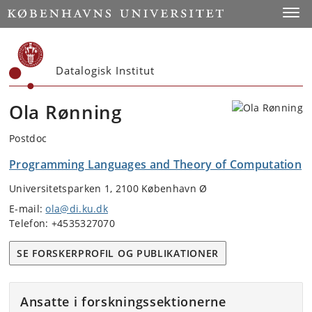
Start
Toggl
Datalogisk Institut
Ola Rønning
Postdoc
Programming Languages and Theory of Computation
Universitetsparken 1, 2100 København Ø
E-mail:
ola@di.ku.dk
Telefon: +4535327070
SE FORSKERPROFIL OG PUBLIKATIONER
Ansatte i forskningssektionerne