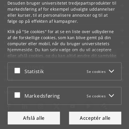
Desuden bruger universitetet tredjepartsprodukter til
KØBENHAVNS UNIVERSITET
markedsføring af for eksempel udvalgte uddannelser
eller kurser, til at personalisere annoncer og til at
KONTAKT
følge op på effekten af kampagner.
SERVICES
Klik på "Se cookies" for at se en liste over udbyderne
af de forskellige cookies, som kan blive gemt på din
FOR STUDERENDE OG ANSATTE
computer eller mobil, når du bruger universitetets
hjemmeside. Du kan selv vælge om du vil acceptere
JOB OG KARRIERE
eller afslå cookies, og du kan altid ændre dit samtykke
under
Cookie- og privatlivspolitik
som du finder i
NØDSITUATIONER
bunden af hver side.
Acceptér eller afslå
Statistik
Se cookies
Googles privatlivspolitik
WEB
MØD KU PÅ
Acceptér eller afslå
Markedsføring
Se cookies
Afslå alle
Acceptér alle