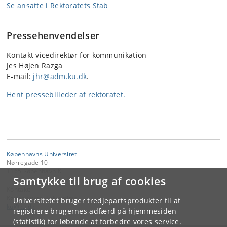
Se ansatte i Rektoratets Stab
Pressehenvendelser
Kontakt vicedirektør for kommunikation
Jes Højen Razga
E-mail:
jhr@adm.ku.dk
.
Hent pressebilleder af rektoratet.
Københavns Universitet
Nørregade 10
1165 København K
Samtykke til brug af cookies
Kontakt:
Københavns Universitet
Universitetet bruger tredjepartsprodukter til at
ku
@
ku
.
dk
registrere brugernes adfærd på hjemmesiden
(statistik) for løbende at forbedre vores service.