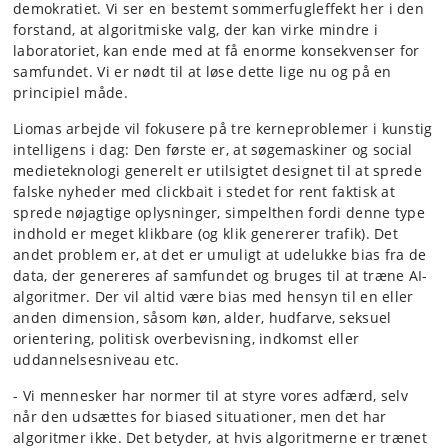
demokratiet. Vi ser en bestemt sommerfugleffekt her i den
forstand, at algoritmiske valg, der kan virke mindre i
laboratoriet, kan ende med at få enorme konsekvenser for
samfundet. Vi er nødt til at løse dette lige nu og på en
principiel måde.
Liomas arbejde vil fokusere på tre kerneproblemer i kunstig
intelligens i dag: Den første er, at søgemaskiner og social
medieteknologi generelt er utilsigtet designet til at sprede
falske nyheder med clickbait i stedet for rent faktisk at
sprede nøjagtige oplysninger, simpelthen fordi denne type
indhold er meget klikbare (og klik genererer trafik). Det
andet problem er, at det er umuligt at udelukke bias fra de
data, der genereres af samfundet og bruges til at træne AI-
algoritmer. Der vil altid være bias med hensyn til en eller
anden dimension, såsom køn, alder, hudfarve, seksuel
orientering, politisk overbevisning, indkomst eller
uddannelsesniveau etc.
- Vi mennesker har normer til at styre vores adfærd, selv
når den udsættes for biased situationer, men det har
algoritmer ikke. Det betyder, at hvis algoritmerne er trænet