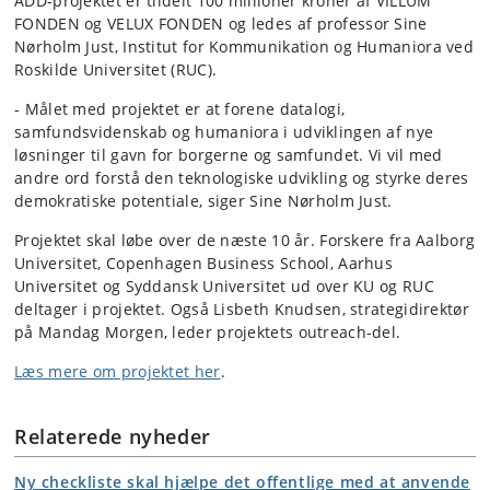
ADD-projektet er tildelt 100 millioner kroner af VILLUM
FONDEN og VELUX FONDEN og ledes af professor Sine
Nørholm Just, Institut for Kommunikation og Humaniora ved
Roskilde Universitet (RUC).
- Målet med projektet er at forene datalogi,
samfundsvidenskab og humaniora i udviklingen af nye
løsninger til gavn for borgerne og samfundet. Vi vil med
andre ord forstå den teknologiske udvikling og styrke deres
demokratiske potentiale, siger Sine Nørholm Just.
Projektet skal løbe over de næste 10 år. Forskere fra Aalborg
Universitet, Copenhagen Business School, Aarhus
Universitet og Syddansk Universitet ud over KU og RUC
deltager i projektet. Også Lisbeth Knudsen, strategidirektør
på Mandag Morgen, leder projektets outreach-del.
Læs mere om projektet her
.
Relaterede nyheder
Ny checkliste skal hjælpe det offentlige med at anvende