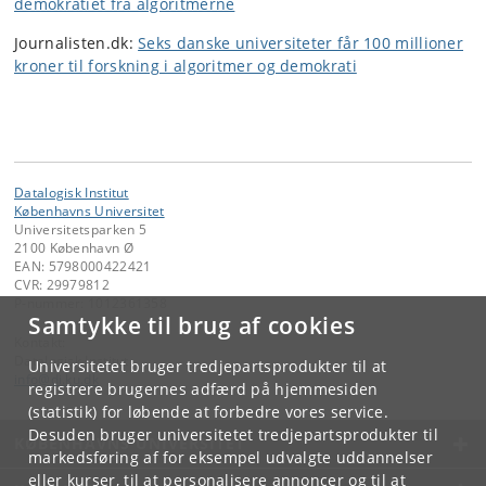
demokratiet fra algoritmerne
Journalisten.dk:
Seks danske universiteter får 100 millioner
kroner til forskning i algoritmer og demokrati
Datalogisk Institut
Københavns Universitet
Universitetsparken 5
2100 København Ø
EAN: 5798000422421
CVR: 29979812
P-nummer: 1012361358
Samtykke til brug af cookies
Kontakt:
Datalogisk Institut
Universitetet bruger tredjepartsprodukter til at
info
@
di
.
ku
.
dk
registrere brugernes adfærd på hjemmesiden
(statistik) for løbende at forbedre vores service.
Desuden bruger universitetet tredjepartsprodukter til
KØBENHAVNS UNIVERSITET
markedsføring af for eksempel udvalgte uddannelser
eller kurser, til at personalisere annoncer og til at