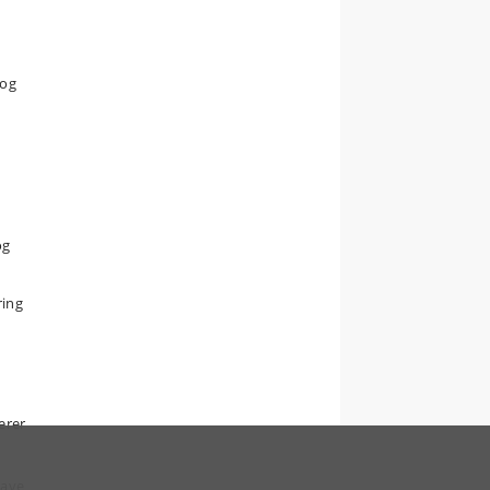
 og
u
og
ring
erer
m
have