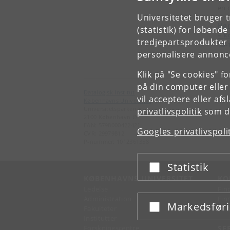
en 
Universitetet bruger 
Hør
(statistik) for løbend
– k
tredjepartsprodukter t
13-
personalisere annonce
Klik på "Se cookies" f
på din computer eller
Datalogisk Institut
vil acceptere eller af
Københavns Universitet
Universitetsparken 5
privatlivspolitik
som du
2100 København Ø
EAN: 5798000422421
Googles privatlivspoli
CVR: 29979812
P-nummer: 1012361358
Statistik
Acceptér eller afslå
KØBENHAVNS UNIVERSITET
KO
Ledelse
Fin
Administration
Fin
Markedsfør
Acceptér eller afslå
Fakulteter
Kon
Institutter
Forskningscentre
SE