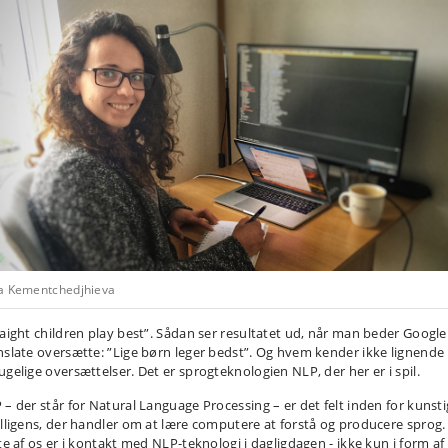
a Kementchedjhieva
raight children play best”. Sådan ser resultatet ud, når man beder Google
nslate oversætte: ”Lige børn leger bedst”. Og hvem kender ikke lignende
ugelige oversættelser. Det er sprogteknologien NLP, der her er i spil.
 – der står for Natural Language Processing – er det felt inden for kunsti
elligens, der handler om at lære computere at forstå og producere sprog.
ste af os er i kontakt med NLP-teknologi i dagligdagen - ikke kun i form af