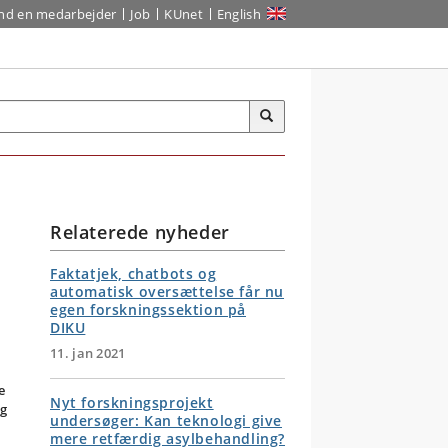
ind en medarbejder
Job
KUnet
English
Relaterede nyheder
Faktatjek, chatbots og
automatisk oversættelse får nu
egen forskningssektion på
DIKU
11. jan 2021
e
Nyt forskningsprojekt
ig
undersøger: Kan teknologi give
mere retfærdig asylbehandling?