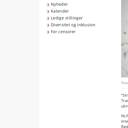
Nyheder
Kalender
Ledige stillinger
Diversitet og inklusion
For censorer
Yov
“St
Tra
ubr
NLP
int
fle