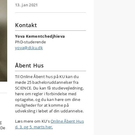
13. jan 2021
Kontakt
Yova Kementchedjhieva
PhD-studerende
yova@di.ku.dk
Åbent Hus
Til Online Åbent hus på KU kan du
møde 25 bacheloruddannelser fra
SCIENCE. Du kan få studievejledning,
høre om regler i forbindelse med
optagelse, og du kan høre om dine
muligheder for at komme på
udveksling i løbet af din uddannelse.
Læs mere om KU's
Online Åbent Hus
g
d. 3. og 5. marts her.
 De