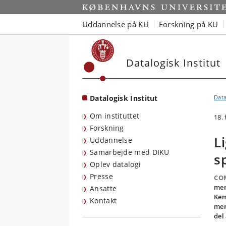
Start
Uddannelse på KU
Forskning på KU
Datalogisk Institut
Datalogisk Institut
Data
Om instituttet
18.
Forskning
L
Uddannelse
Samarbejde med DIKU
s
Oplev datalogi
Presse
CO
men
Ansatte
Kem
Kontakt
men
del