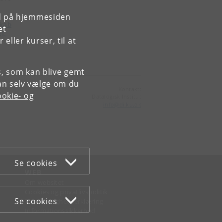
rd på hjemmesiden
skab
et
l.
ller kurser, til at
es, som kan blive gemt
an selv vælge om du
Kontakt:
okie- og
Datalogisk Institut
info
@
di
.
ku
.
dk
Se cookies
WEB
Om websitet
Cookies og privatlivspolitik
Se cookies
Tilgængelighedserklæring
Informationssikkerhed