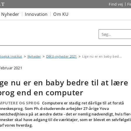
Find vej
F
Nyheder
Innovation
Om KU
logisk Institut
Nyheder
DIKU-nyheder 2021
Lige nu er en baby bed...
 februar 2021
ige nu er en baby bedre til at lære
prog end en computer
MPUTERE OG SPROG
Computere er stadig ret dårlige til at forstå
neskesprog. Som Ph.d-studerende arbejder 27-årige Yova
entchedjhieva på at ændre dette - det er nemlig nødvendigt, hvis fler
nesker skal have adgang til de værktøjer, som er blevet en selvfølgel
 af vores hverdag.