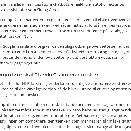
gle Translate, men også som chatbots, email-filtre, autokorrektur og
tale assistenter som Siri og Alexa.
 computerne har endnu meget at lære, som oversættelsen ovenover vis
 maskinerne har stadig svært ved sådan rigtigt at forstå menneskesprog,
klarer Yova Kementchedjhieva, der som Ph.D-studerende på Datalogisk
itut forsker i NLP:
r Google Translate ofte giver os den slags uduelige oversættelser, er det
di computeren kun anvender en overfladisk viden om sprogene og egent
e forstår det indhold, den oversætter på det abstrakte niveau, som vi
nesker gør,” siger hun.
mputere skal ”tænke” som mennesker
et inden for NLP-forskning er derfor netop at give computere en stærke
indelse til den virkelige verden, så de bliver i stand til at lære og ræsonn
e ligesom mennesker.
mputeren kan efterabe menneskeadfærd, men den lærer og ræsonnerer
e på samme måde som et menneske. En baby behøver stadig langt mind
ut for at lære sprog, end en computer gør. Det håber jeg, vi kan ændre.
estillingen om computere, der ”tænker” som mennesker, får måske dyst
-fi-agtige scenarier frem på nethinden hos nogle. Men mange af de opgav