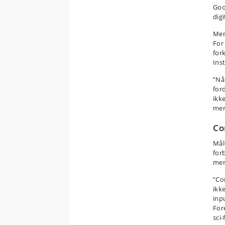
Goo
digi
Men
For
for
Inst
”Nå
for
ikk
men
Co
Mål
forb
mer
”Co
ikk
inp
For
sci