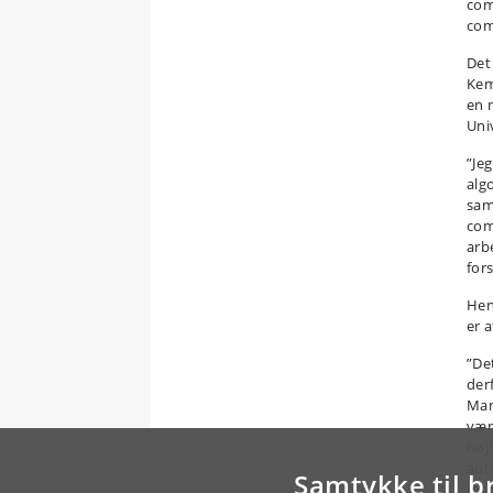
com
com
Det
Kem
en 
Uni
”Je
alg
sam
com
arb
for
Hen
er 
”De
der
Man
vær
højt
aut
Samtykke til b
men