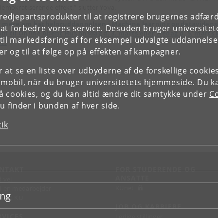
demokratiserende effekt,” slutter Yova.
tredjepartsprodukter til at registrere brugernes adfæ
 mere om bacheloruddannelsen i Machine learning og dataviden
e at forbedre vores service. Desuden bruger universitet
om til Online Åbent Hus onsdag d. 3. marts eller fredag d. 5. marts k
il markedsføring af for eksempel udvalgte uddannelser e
17.
r og til at følge op på effekten af kampagner.
or at se en liste over udbyderne af de forskellige cooki
 mobil, når du bruger universitetets hjemmeside. Du k
slå cookies, og du kan altid ændre dit samtykke under
Co
 finder i bunden af hver side.
tik
NTAKT
FOR STUDERENDE OG
ANSATTE
d vej
KUnet
d en medarbejder
ing
takt KU
JOB OG KARRIERE
RVICES
Ledige stillinger