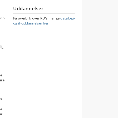
Uddannelser
er.
Få overblik over KU's mange
datalogi-
og it-uddannelser her.
lig
re
ere
re
re
er,