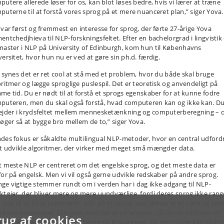
putere allerede løser for os, kan blot løses bedre, hvis vi lærer at træne
puterne til at forstå vores sprog på et mere nuanceret plan,” siger Yova.
 var først og fremmest en interesse for sprog, der førte 27-årige Yova
entchedjhieva til NLP-forskningsfeltet. Efter en bachelorgrad i lingvistik
master i NLP på University of Edinburgh, kom hun til Københavns
versitet, hvor hun nu er ved at gøre sin ph.d. færdig.
g synes det er ret cool at stå med et problem, hvor du både skal bruge
oritmer og lægge sproglige puslespil. Det er teoretisk og anvendeligt på
me tid. Du er nødt til at forstå et sprogs egenskaber for at kunne fodre
puteren, men du skal også forstå, hvad computeren kan og ikke kan. D
ejder i krydsfeltet mellem mennesketænkning og computerberegning – 
søger så at bygge bro mellem de to,” siger Yova.
des fokus er såkaldte multilingual NLP-metoder, hvor en central udford
at udvikle algoritmer, der virker med meget små mængder data.
t meste NLP er centreret om det engelske sprog, og det meste data er
for på engelsk. Men vi vil også gerne udvikle redskaber på andre sprog.
ge vigtige stemmer rundt om i verden har i dag ikke adgang til NLP-
ktøjer, der bliver mere og mere uundværlige, fordi deres sprog ikke rang
 nok til at blive prioriteret. Selv på et sprog som dansk er et værktøj so
okorrektur meget dårligere, end det er på engelsk. Så der er millioner af
rug af cookies
nesker, der kan få gavn af bedre NLP-systemer. På den måde kan NLP 