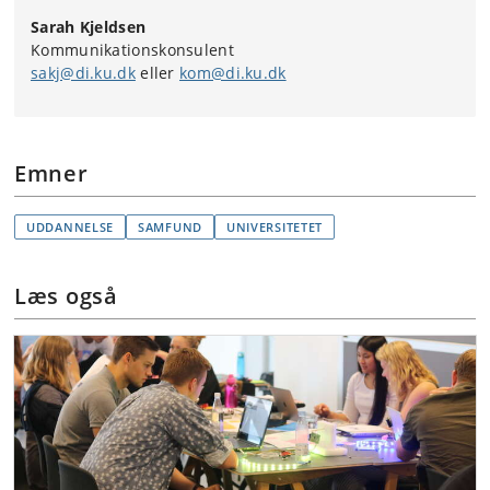
Sarah Kjeldsen
Kommunikationskonsulent
sakj@di.ku.dk
eller
kom@di.ku.dk
Emner
UDDANNELSE
SAMFUND
UNIVERSITETET
Læs også