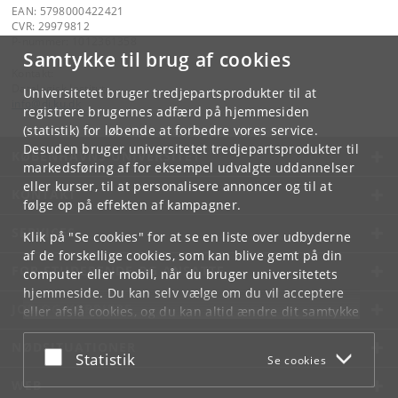
EAN: 5798000422421
CVR: 29979812
P-nummer: 1012361358
Samtykke til brug af cookies
Kontakt:
Datalogisk Institut
Universitetet bruger tredjepartsprodukter til at
info
@
di
.
ku
.
dk
registrere brugernes adfærd på hjemmesiden
(statistik) for løbende at forbedre vores service.
Desuden bruger universitetet tredjepartsprodukter til
KØBENHAVNS UNIVERSITET
markedsføring af for eksempel udvalgte uddannelser
eller kurser, til at personalisere annoncer og til at
KONTAKT
følge op på effekten af kampagner.
SERVICES
Klik på "Se cookies" for at se en liste over udbyderne
af de forskellige cookies, som kan blive gemt på din
FOR STUDERENDE OG ANSATTE
computer eller mobil, når du bruger universitetets
hjemmeside. Du kan selv vælge om du vil acceptere
JOB OG KARRIERE
eller afslå cookies, og du kan altid ændre dit samtykke
under
Cookie- og privatlivspolitik
som du finder i
NØDSITUATIONER
bunden af hver side.
Acceptér eller afslå
Statistik
Se cookies
Googles privatlivspolitik
WEB