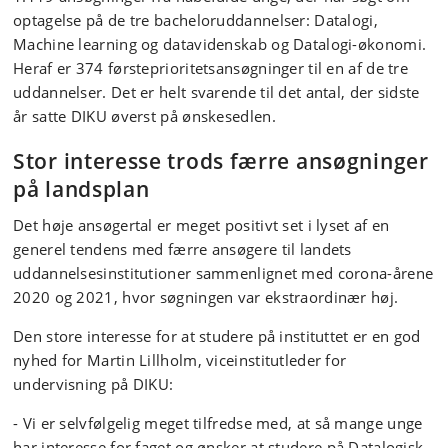
optagelse på de tre bacheloruddannelser: Datalogi,
Machine learning og datavidenskab og Datalogi-økonomi.
Heraf er 374 førsteprioritetsansøgninger til en af de tre
uddannelser. Det er helt svarende til det antal, der sidste
år satte DIKU øverst på ønskesedlen.
Stor interesse trods færre ansøgninger
på landsplan
Det høje ansøgertal er meget positivt set i lyset af en
generel tendens med færre ansøgere til landets
uddannelsesinstitutioner sammenlignet med corona-årene
2020 og 2021, hvor søgningen var ekstraordinær høj.
Den store interesse for at studere på instituttet er en god
nyhed for Martin Lillholm, viceinstitutleder for
undervisning på DIKU:
-
Vi er selvfølgelig meget tilfredse med, at så mange unge
har interesse for faget og ønsker at studere på Datalogisk