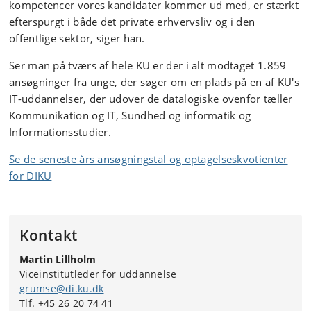
kompetencer vores kandidater kommer ud med, er stærkt
efterspurgt i både det private erhvervsliv og i den
offentlige sektor, siger han.
Ser man på tværs af hele KU er der i alt modtaget 1.859
ansøgninger fra unge, der søger om en plads på en af KU's
IT-uddannelser, der udover de datalogiske ovenfor tæller
Kommunikation og IT, Sundhed og informatik og
Informationsstudier.
Se de seneste års ansøgningstal og optagelseskvotienter
for DIKU
Kontakt
Martin Lillholm
Viceinstitutleder for uddannelse
grumse@di.ku.dk
Tlf. +45 26 20 74 41