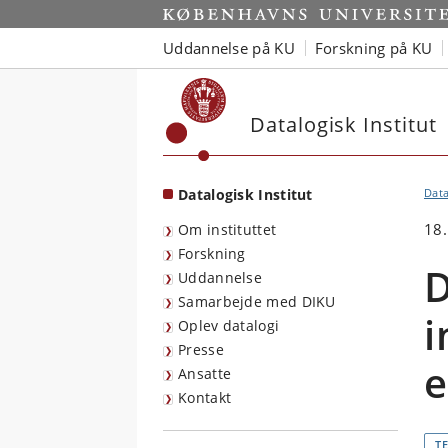
Start
Uddannelse på KU
Forskning på KU
Datalogisk Institut
Datalogisk Institut
Data
18
Om instituttet
Forskning
D
Uddannelse
Samarbejde med DIKU
i
Oplev datalogi
Presse
e
Ansatte
Kontakt
T