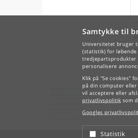
S
Samtykke til b
S
s
u
Universitetet bruger 
S
(statistik) for løbend
tredjepartsprodukter t
personalisere annonce
Klik på "Se cookies" f
på din computer eller
Datalogisk Institut
vil acceptere eller af
Københavns Universitet
Universitetsparken 5
privatlivspolitik
som du
2100 København Ø
EAN: 5798000422421
Googles privatlivspoli
CVR: 29979812
P-nummer: 1012361358
Statistik
Acceptér eller afslå