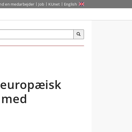
ind en medarbejder
Job
KUnet
English
t europæisk
e med