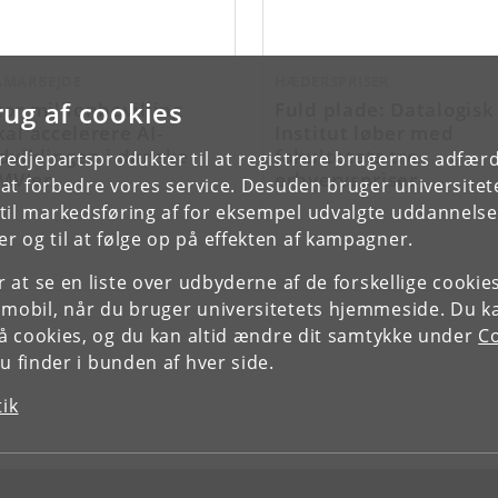
AMARBEJDE
HÆDERSPRISER
rug af cookies
tor millionbevilling
Fuld plade: Datalogisk
kal accelerere AI-
Institut løber med
dviklingen i danske
fakultetets tre
tredjepartsprodukter til at registrere brugernes adfæ
MV’er
erhvervspriser
e at forbedre vores service. Desuden bruger universitet
il markedsføring af for eksempel udvalgte uddannelser e
r og til at følge op på effekten af kampagner.
or at se en liste over udbyderne af de forskellige cooki
 mobil, når du bruger universitetets hjemmeside. Du k
slå cookies, og du kan altid ændre dit samtykke under
Co
 finder i bunden af hver side.
tik