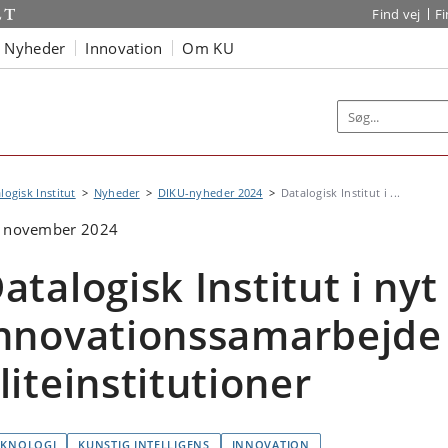
Find vej
F
Nyheder
Innovation
Om KU
logisk Institut
Nyheder
DIKU-nyheder 2024
Datalogisk Institut i ...
. november 2024
atalogisk Institut i ny
nnovationssamarbejd
liteinstitutioner
EKNOLOGI
KUNSTIG INTELLIGENS
INNOVATION