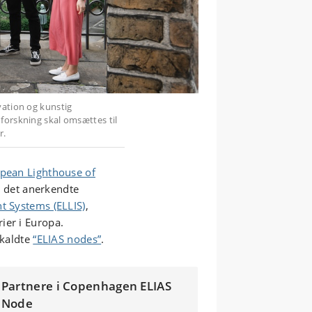
vation og kunstig
forskning skal omsættes til
r.
pean Lighthouse of
l det anerkendte
t Systems (ELLIS)
,
ier i Europa.
åkaldte
“ELIAS nodes”
.
Partnere i Copenhagen
ELIAS
Node