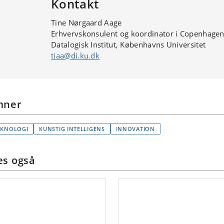
Kontakt
Tine Nørgaard Aage
Erhvervskonsulent
og
koordinator
i
Copenhagen
Datalogisk
Institut
,
Københavns
Universitet
tiaa@di.ku.dk
mner
EKNOLOGI
KUNSTIG INTELLIGENS
INNOVATION
s også