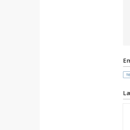
E
T
Læ