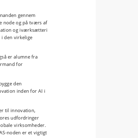
e hinanden gennem
te node og på tværs af
ation og iværksætteri
i den virkelige
gså er alumne fra
formand for
pbygge den
vation inden for AI i
 til innovation,
ores udfordringer
lobale virksomheder.
AS-noden er et vigtigt