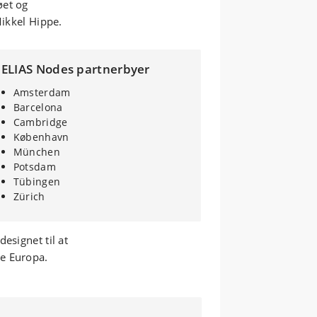
øet og
Mikkel Hippe.
ELIAS Nodes partnerbyer
Amsterdam
Barcelona
Cambridge
København
München
Potsdam
Tübingen
Zürich
esignet til at
e Europa.