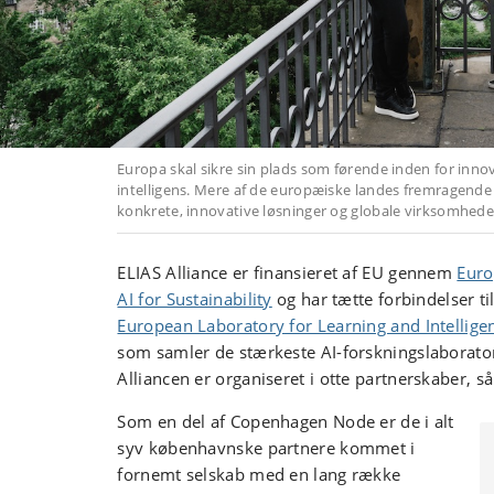
Europa skal sikre sin plads som førende inden for inno
intelligens. Mere af de europæiske landes fremragende 
konkrete, innovative løsninger og globale virksomhede
ELIAS Alliance er finansieret af EU gennem
Euro
AI for Sustainability
og har tætte forbindelser ti
European Laboratory for Learning and Intelligen
som samler de stærkeste AI-forskningslaborator
Alliancen er organiseret i otte partnerskaber, s
Som en del af Copenhagen Node er de i alt
syv københavnske partnere kommet i
fornemt selskab med en lang række