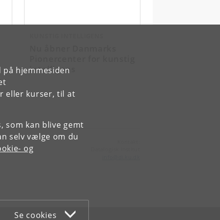
KUNSTIG INTELLIGENS
Nu åbner Danmarks
Pionercenter for kunstig
intelligens
rd på hjemmesiden
et
ller kurser, til at
es, som kan blive gemt
an selv vælge om du
Kontakt:
okie- og
Datalogisk Institut
info
@
di
.
ku
.
dk
Se cookies