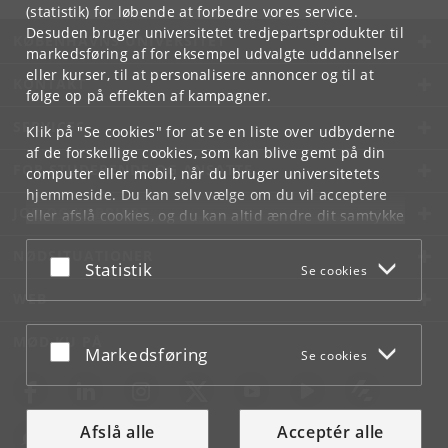
(statistik) for løbende at forbedre vores service.
Desuden bruger universitetet tredjepartsprodukter til
KØBENHAVNS UNIVERSITET
markedsføring af for eksempel udvalgte uddannelser
eller kurser, til at personalisere annoncer og til at
KONTAKT
følge op på effekten af kampagner.
SERVICES
Klik på "Se cookies" for at se en liste over udbyderne
af de forskellige cookies, som kan blive gemt på din
FOR STUDERENDE OG ANSATTE
computer eller mobil, når du bruger universitetets
hjemmeside. Du kan selv vælge om du vil acceptere
JOB OG KARRIERE
eller afslå cookies, og du kan altid ændre dit samtykke
under
Cookie- og privatlivspolitik
som du finder i
NØDSITUATIONER
bunden af hver side.
Acceptér eller afslå
Statistik
Se cookies
Googles privatlivspolitik
WEB
MØD KU PÅ
Acceptér eller afslå
Markedsføring
Se cookies
Afslå alle
Acceptér alle