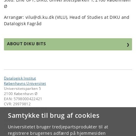
Ø
Arrangør: vilu@di.ku.dk (VILU), Head of Studies at DIKU and
Datalogisk Fagråd
ABOUT DIKU BITS
Datalogisk Institut
Københavns Universitet
Universitetsparken 5
2100 København Ø
EAN: 5798000422421
CVR: 29979812
P-nummer: 1012361358
Samtykke til brug af cookies
Kontakt:
Datalogisk Institut
Universitetet bruger tredjepartsprodukter til at
info
@
di
.
ku
.
dk
registrere brugernes adfærd på hjemmesiden