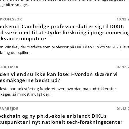
ge bitre smage…
 PROFESSOR
10.12.
erkendt Cambridge-professor slutter sig til DIKU:
al være med til at styrke forskning i programmerin
 kvantecomputere
nn Winskel, der tiltrådte som professor på DIKU den 1. oktober 2020, lav
skning der spiller…
GORITMER
07.12.
den vi endnu ikke kan løse: Hvordan skærer vi
lesmåkagerne bedst ud?
fleste har nok stået og funderet over, hvordan man udstikker sine
kager, så mindst muligt dej…
MARBEJDE
01.12.
ockchain og ny ph.d.-skole er blandt DIKUs
kuspunkter i nyt nationalt tech-forskningscenter