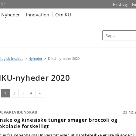
Find vej
F
Nyheder
Innovation
Om KU
logisk Institut
Nyheder
DIKU-nyheder 2020
IKU-nyheder 2020
(nuværende)
Næste
1
2
3
4
»
DEVAREVIDENSKAB
23.12.
nske og kinesiske tunger smager broccoli og
okolade forskelligt
ier fra Københavns Universitet viser, at danskere ikke er lige så gode til 