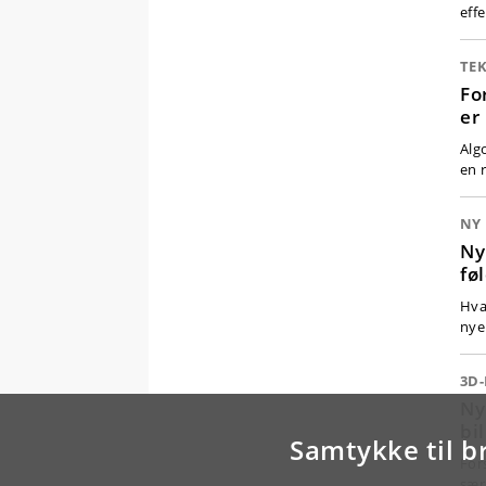
eff
TE
Fo
er
Algo
en 
NY
Ny
fø
Hva
nye
3D-
Ny
bi
Samtykke til b
For
sær