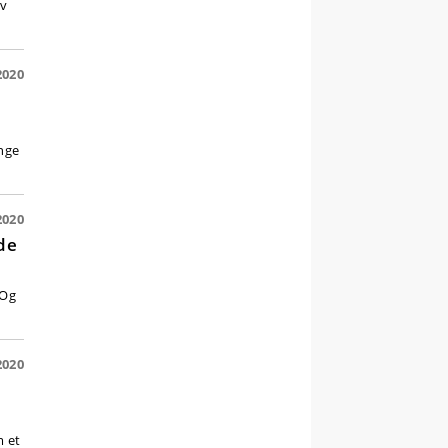
yv
2020
ange
2020
de
 Og
2020
m et