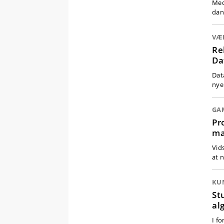
Med
dan
VÆ
Re
Da
Dat
nye
GA
Pr
ma
Vid
at 
KUN
St
al
I f