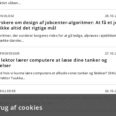
ektivt våben…
KNOLOGI
28.10.
rskere om design af jobcenter-algoritmer: At få et 
 ikke altid det rigtige mål
ritmer, der vurderer borgeres risiko for at gå ledige, afprøves i øjeblikket
række danske…
 PROFESSOR
27.10.
 lektor lærer computere at læse dine tanker og
lelser
d hvis vi kunne lære computere at afkode vores tanker og følelser? DIKU
 lektor Tuukka…
BILLEDER
26.10.
 metode udviklet af dataloger giver skarpere 3D-
lleder af kroppens celler
rug af cookies
skere fra Datalogisk Institut på KU har fundet en metode til at rette op p
lig type…