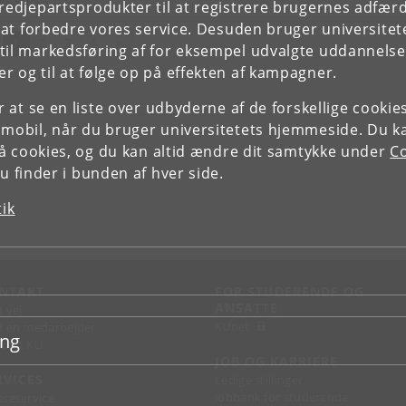
tredjepartsprodukter til at registrere brugernes adfæ
e at forbedre vores service. Desuden bruger universitet
(nuværende)
Næste
1
2
3
4
»
il markedsføring af for eksempel udvalgte uddannelser e
r og til at følge op på effekten af kampagner.
or at se en liste over udbyderne af de forskellige cooki
 mobil, når du bruger universitetets hjemmeside. Du k
slå cookies, og du kan altid ændre dit samtykke under
Co
 finder i bunden af hver side.
tik
NTAKT
FOR STUDERENDE OG
ANSATTE
d vej
KUnet
d en medarbejder
ing
takt KU
JOB OG KARRIERE
RVICES
Ledige stillinger
Jobbank for studerende
sseservice