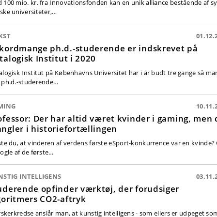
 100 mio. kr. fra Innovationsfonden kan en unik alliance bestående af s
ske universiteter,…
KST
01.12.
kordmange ph.d.-studerende er indskrevet på
talogisk Institut i 2020
alogisk Institut på Københavns Universitet har i år budt tre gange så m
 ph.d.-studerende…
MING
10.11.
ofessor: Der har altid været kvinder i gaming, men 
ngler i historiefortællingen
ste du, at vinderen af verdens første eSport-konkurrence var en kvinde?
nogle af de første…
STIG INTELLIGENS
03.11.
uderende opfinder værktøj, der forudsiger
goritmers CO2-aftryk
orskerkredse anslår man, at kunstig intelligens - som ellers er udpeget so