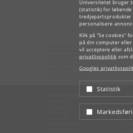
Universitetet bruger 
(statistik) for løbend
«
tredjepartsprodukter t
personalisere annonce
Klik på "Se cookies" f
på din computer eller
Datalogisk Institut
vil acceptere eller af
Københavns Universitet
Universitetsparken 5
privatlivspolitik
som du
2100 København Ø
EAN: 5798000422421
Googles privatlivspoli
CVR: 29979812
P-nummer: 1012361358
Statistik
Acceptér eller afslå
KØBENHAVNS UNIVERSITET
KO
Ledelse
Fin
Administration
Fin
Markedsfør
Acceptér eller afslå
Fakulteter
Kon
Institutter
Forskningscentre
SE
Dyrehospitaler
Pre