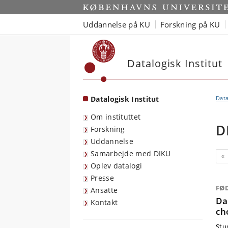
Start
Uddannelse på KU
Forskning på KU
Datalogisk Institut
Datalogisk Institut
Data
Om instituttet
D
Forskning
Uddannelse
Samarbejde med DIKU
«
Oplev datalogi
Presse
FØ
Ansatte
Da
Kontakt
ch
Stud