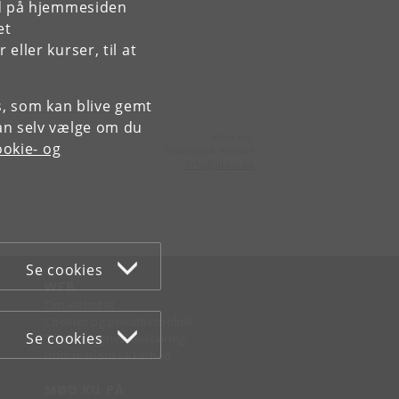
rd på hjemmesiden
et
ller kurser, til at
es, som kan blive gemt
an selv vælge om du
Kontakt:
okie- og
Datalogisk Institut
info
@
di
.
ku
.
dk
Se cookies
WEB
Om websitet
Cookies og privatlivspolitik
Se cookies
Tilgængelighedserklæring
Informationssikkerhed
MØD KU PÅ