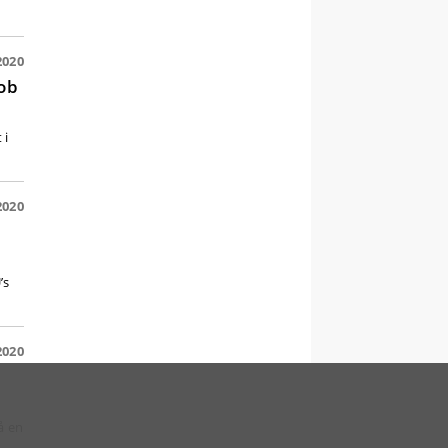
2020
job
 i
2020
’s
2020
å en