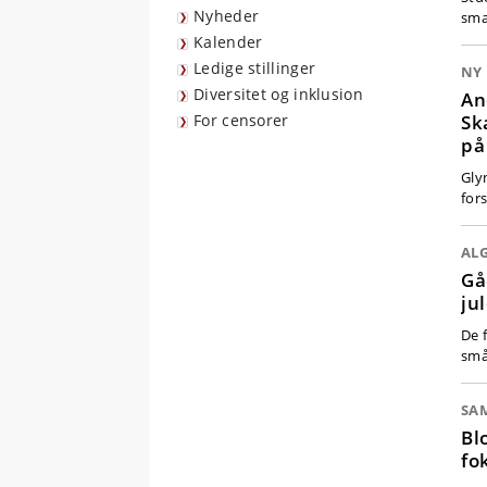
Nyheder
sma
Kalender
Ledige stillinger
NY
Diversitet og inklusion
An
Sk
For censorer
på
Gly
for
AL
Gå
ju
De 
små
SA
Bl
fo