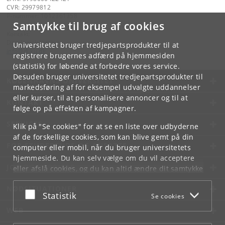
CVR: 29979812
P-nummer: 1012361358
Samtykke til brug af cookies
Kontakt:
Datalogisk Institut
Universitetet bruger tredjepartsprodukter til at
info
@
di
.
ku
.
dk
registrere brugernes adfærd på hjemmesiden
(statistik) for løbende at forbedre vores service.
Desuden bruger universitetet tredjepartsprodukter til
KØBENHAVNS UNIVERSITET
markedsføring af for eksempel udvalgte uddannelser
eller kurser, til at personalisere annoncer og til at
KONTAKT
følge op på effekten af kampagner.
SERVICES
Klik på "Se cookies" for at se en liste over udbyderne
af de forskellige cookies, som kan blive gemt på din
FOR STUDERENDE OG ANSATTE
computer eller mobil, når du bruger universitetets
hjemmeside. Du kan selv vælge om du vil acceptere
JOB OG KARRIERE
eller afslå cookies, og du kan altid ændre dit samtykke
under
Cookie- og privatlivspolitik
som du finder i
NØDSITUATIONER
bunden af hver side.
Acceptér eller afslå
Statistik
Se cookies
Googles privatlivspolitik
WEB