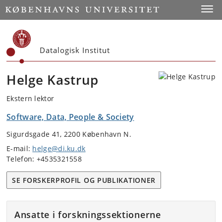
Start
Toggl
Datalogisk Institut
Helge Kastrup
Ekstern lektor
Software, Data, People & Society
Sigurdsgade 41, 2200 København N.
E-mail:
helge@di.ku.dk
Telefon: +4535321558
SE FORSKERPROFIL OG PUBLIKATIONER
Ansatte i forskningssektionerne