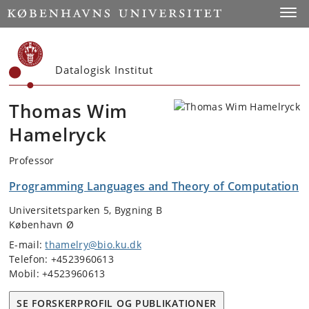
Start
Toggl
Datalogisk Institut
Thomas Wim
Hamelryck
Professor
Programming Languages and Theory of Computation
Universitetsparken 5, Bygning B
København Ø
E-mail:
thamelry@bio.ku.dk
Telefon: +4523960613
Mobil: +4523960613
SE FORSKERPROFIL OG PUBLIKATIONER