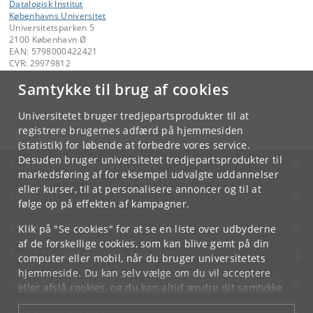
Datalogisk Institut
Københavns Universitet
Universitetsparken 5
2100 København Ø
EAN: 5798000422421
CVR: 29979812
P-nummer: 1012361358
Samtykke til brug af cookies
Kontakt:
Datalogisk Institut
Universitetet bruger tredjepartsprodukter til at
info
@
di
.
ku
.
dk
registrere brugernes adfærd på hjemmesiden
(statistik) for løbende at forbedre vores service.
Desuden bruger universitetet tredjepartsprodukter til
KØBENHAVNS UNIVERSITET
markedsføring af for eksempel udvalgte uddannelser
eller kurser, til at personalisere annoncer og til at
KONTAKT
følge op på effekten af kampagner.
SERVICES
Klik på "Se cookies" for at se en liste over udbyderne
af de forskellige cookies, som kan blive gemt på din
FOR STUDERENDE OG ANSATTE
computer eller mobil, når du bruger universitetets
hjemmeside. Du kan selv vælge om du vil acceptere
JOB OG KARRIERE
eller afslå cookies, og du kan altid ændre dit samtykke
under
Cookie- og privatlivspolitik
som du finder i