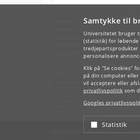
Nyheder
Samtykke til b
Kalender
Universitetet bruger 
Ledige stillinger
(statistik) for løbend
Diversitet og inklusion
tredjepartsprodukter t
For censorer
personalisere annonce
Klik på "Se cookies" f
på din computer eller
Datalogisk Institut
vil acceptere eller af
Københavns Universitet
Universitetsparken 5
privatlivspolitik
som du
2100 København Ø
EAN: 5798000422421
Googles privatlivspoli
CVR: 29979812
P-nummer: 1012361358
Statistik
Acceptér eller afslå
KØBENHAVNS UNIVERSITET
KO
Ledelse
Fin