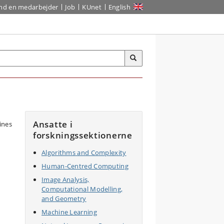
ind en medarbejder
Job
KUnet
English
Ansatte i
forskningssektionerne
Algorithms and Complexity
Human-Centred Computing
Image Analysis,
Computational Modelling,
and Geometry
Machine Learning