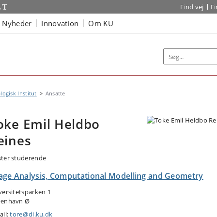
Find vej
F
Nyheder
Innovation
Om KU
logisk Institut
Ansatte
oke Emil Heldbo
eines
ter studerende
age Analysis, Computational Modelling and Geometry
versitetsparken 1
enhavn Ø
ail:
tore@di.ku.dk