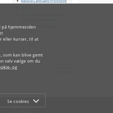
Natural Language Processing
Pioneer AI
Programming Languages and
Theory of Computation
Software, Data, People, &
rd på hjemmesiden
Society
et
ller kurser, til at
es, som kan blive gemt
an selv vælge om du
Kontakt:
okie- og
Datalogisk Institut
info
@
di
.
ku
.
dk
Se cookies
WEB
Om websitet