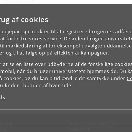
rug af cookies
tredjepartsprodukter til at registrere brugernes adfæ
e at forbedre vores service. Desuden bruger universitet
il markedsføring af for eksempel udvalgte uddannelser e
r og til at følge op på effekten af kampagner.
or at se en liste over udbyderne af de forskellige cooki
 mobil, når du bruger universitetets hjemmeside. Du k
slå cookies, og du kan altid ændre dit samtykke under
Co
 finder i bunden af hver side.
tik
NTAKT
FOR STUDERENDE OG
ANSATTE
d vej