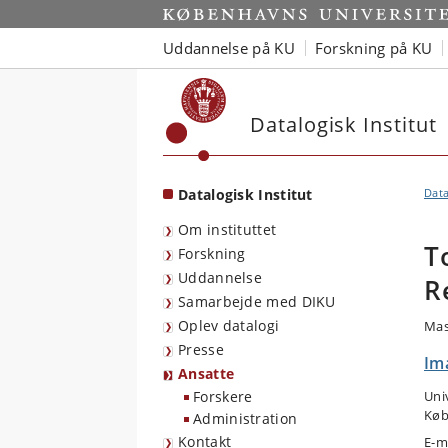
Start
Uddannelse på KU
Forskning på KU
Datalogisk Institut
Datalogisk Institut
Data
Om instituttet
T
Forskning
Uddannelse
R
Samarbejde med DIKU
Oplev datalogi
Mas
Presse
Im
Ansatte
Forskere
Uni
Køb
Administration
Kontakt
E-m