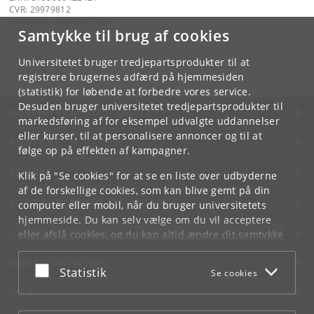
CVR: 29979812
P-nummer: 1012361358
Samtykke til brug af cookies
Kontakt:
Datalogisk Institut
Universitetet bruger tredjepartsprodukter til at
info
@
di
.
ku
.
dk
registrere brugernes adfærd på hjemmesiden
(statistik) for løbende at forbedre vores service.
Desuden bruger universitetet tredjepartsprodukter til
KØBENHAVNS UNIVERSITET
markedsføring af for eksempel udvalgte uddannelser
eller kurser, til at personalisere annoncer og til at
KONTAKT
følge op på effekten af kampagner.
SERVICES
Klik på "Se cookies" for at se en liste over udbyderne
af de forskellige cookies, som kan blive gemt på din
FOR STUDERENDE OG ANSATTE
computer eller mobil, når du bruger universitetets
hjemmeside. Du kan selv vælge om du vil acceptere
JOB OG KARRIERE
eller afslå cookies, og du kan altid ændre dit samtykke
under
Cookie- og privatlivspolitik
som du finder i
NØDSITUATIONER
bunden af hver side.
Acceptér eller afslå
Statistik
Se cookies
Googles privatlivspolitik
WEB