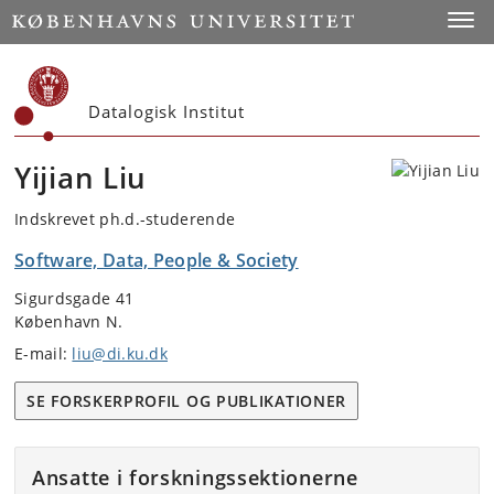
Start
Toggl
Datalogisk Institut
Yijian Liu
Indskrevet ph.d.-studerende
Software, Data, People & Society
Sigurdsgade 41
København N.
E-mail:
liu@di.ku.dk
SE FORSKERPROFIL OG PUBLIKATIONER
Ansatte i forskningssektionerne