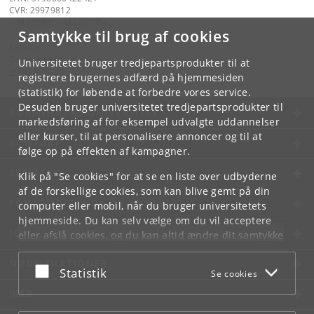
CVR: 29979812
P-nummer: 1012361358
Samtykke til brug af cookies
Kontakt:
Datalogisk Institut
Universitetet bruger tredjepartsprodukter til at
info
@
di
.
ku
.
dk
registrere brugernes adfærd på hjemmesiden
(statistik) for løbende at forbedre vores service.
Desuden bruger universitetet tredjepartsprodukter til
KØBENHAVNS UNIVERSITET
markedsføring af for eksempel udvalgte uddannelser
eller kurser, til at personalisere annoncer og til at
KONTAKT
følge op på effekten af kampagner.
SERVICES
Klik på "Se cookies" for at se en liste over udbyderne
af de forskellige cookies, som kan blive gemt på din
FOR STUDERENDE OG ANSATTE
computer eller mobil, når du bruger universitetets
hjemmeside. Du kan selv vælge om du vil acceptere
JOB OG KARRIERE
eller afslå cookies, og du kan altid ændre dit samtykke
under
Cookie- og privatlivspolitik
som du finder i
NØDSITUATIONER
bunden af hver side.
Acceptér eller afslå
Statistik
Se cookies
Googles privatlivspolitik
WEB