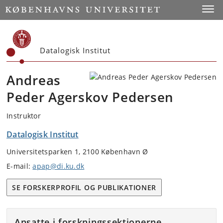
Start
Toggl
Datalogisk Institut
Andreas
Peder Agerskov Pedersen
Instruktor
Datalogisk Institut
Universitetsparken 1, 2100 København Ø
E-mail:
apap@di.ku.dk
SE FORSKERPROFIL OG PUBLIKATIONER
Ansatte i forskningssektionerne