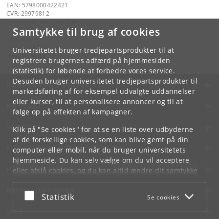
EAN: 5798000422421
CVR: 29979812
P-nummer: 1012361358
Samtykke til brug af cookies
Kontakt:
Datalogisk Institut
Universitetet bruger tredjepartsprodukter til at
info
@
di
.
ku
.
dk
registrere brugernes adfærd på hjemmesiden
(statistik) for løbende at forbedre vores service.
Desuden bruger universitetet tredjepartsprodukter til
KØBENHAVNS UNIVERSITET
markedsføring af for eksempel udvalgte uddannelser
eller kurser, til at personalisere annoncer og til at
KONTAKT
følge op på effekten af kampagner.
SERVICES
Klik på "Se cookies" for at se en liste over udbyderne
af de forskellige cookies, som kan blive gemt på din
FOR STUDERENDE OG ANSATTE
computer eller mobil, når du bruger universitetets
hjemmeside. Du kan selv vælge om du vil acceptere
JOB OG KARRIERE
eller afslå cookies, og du kan altid ændre dit samtykke
under
Cookie- og privatlivspolitik
som du finder i
NØDSITUATIONER
bunden af hver side.
Acceptér eller afslå
Statistik
Se cookies
Googles privatlivspolitik
WEB