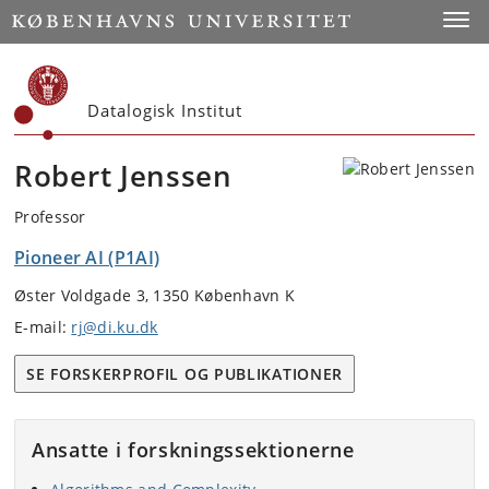
Start
Toggl
Datalogisk Institut
Robert Jenssen
Professor
Pioneer AI (P1AI)
Øster Voldgade 3, 1350 København K
E-mail:
rj@di.ku.dk
SE FORSKERPROFIL OG PUBLIKATIONER
Ansatte i forskningssektionerne