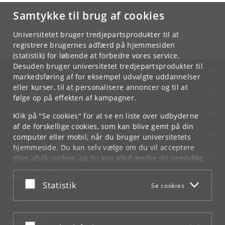
P-nummer: 1012361358
Samtykke til brug af cookies
Kontakt:
Datalogisk Institut
Universitetet bruger tredjepartsprodukter til at
info
@
di
.
ku
.
dk
registrere brugernes adfærd på hjemmesiden
(statistik) for løbende at forbedre vores service.
Desuden bruger universitetet tredjepartsprodukter til
KØBENHAVNS UNIVERSITET
markedsføring af for eksempel udvalgte uddannelser
eller kurser, til at personalisere annoncer og til at
KONTAKT
følge op på effekten af kampagner.
SERVICES
Klik på "Se cookies" for at se en liste over udbyderne
af de forskellige cookies, som kan blive gemt på din
FOR STUDERENDE OG ANSATTE
computer eller mobil, når du bruger universitetets
hjemmeside. Du kan selv vælge om du vil acceptere
JOB OG KARRIERE
eller afslå cookies, og du kan altid ændre dit samtykke
under
Cookie- og privatlivspolitik
som du finder i
NØDSITUATIONER
bunden af hver side.
Acceptér eller afslå
Statistik
Se cookies
Googles privatlivspolitik
WEB
MØD KU PÅ