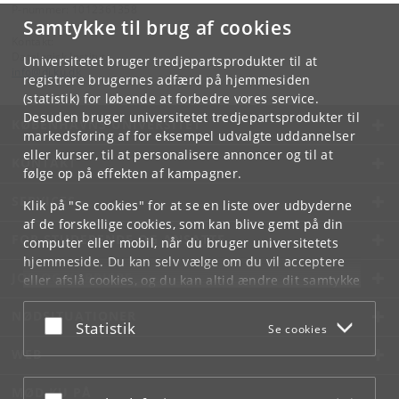
P-nummer: 1012361358
Samtykke til brug af cookies
Kontakt:
Datalogisk Institut
Universitetet bruger tredjepartsprodukter til at
info
@
di
.
ku
.
dk
registrere brugernes adfærd på hjemmesiden
(statistik) for løbende at forbedre vores service.
Desuden bruger universitetet tredjepartsprodukter til
KØBENHAVNS UNIVERSITET
markedsføring af for eksempel udvalgte uddannelser
eller kurser, til at personalisere annoncer og til at
KONTAKT
følge op på effekten af kampagner.
SERVICES
Klik på "Se cookies" for at se en liste over udbyderne
af de forskellige cookies, som kan blive gemt på din
FOR STUDERENDE OG ANSATTE
computer eller mobil, når du bruger universitetets
hjemmeside. Du kan selv vælge om du vil acceptere
JOB OG KARRIERE
eller afslå cookies, og du kan altid ændre dit samtykke
under
Cookie- og privatlivspolitik
som du finder i
NØDSITUATIONER
bunden af hver side.
Acceptér eller afslå
Statistik
Se cookies
Googles privatlivspolitik
WEB
MØD KU PÅ