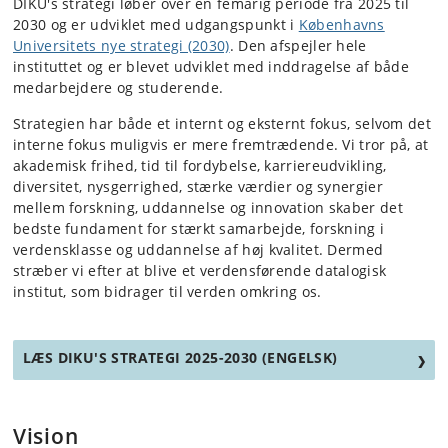
DIKU's strategi løber over en femårig periode fra 2025 til
2030 og er udviklet med udgangspunkt i
Københavns
Universitets nye strategi (2030)
. Den afspejler hele
instituttet og er blevet udviklet med inddragelse af både
medarbejdere og studerende.
Strategien har både et internt og eksternt fokus, selvom det
interne fokus muligvis er mere fremtrædende. Vi tror på, at
akademisk frihed, tid til fordybelse, karriereudvikling,
diversitet, nysgerrighed, stærke værdier og synergier
mellem forskning, uddannelse og innovation skaber det
bedste fundament for stærkt samarbejde, forskning i
verdensklasse og uddannelse af høj kvalitet. Dermed
stræber vi efter at blive et verdensførende datalogisk
institut, som bidrager til verden omkring os.
LÆS DIKU'S STRATEGI 2025-2030 (ENGELSK)
Vision