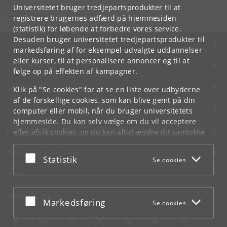
Datalogisk Institut
Universitetet bruger tredjepartsprodukter til at
info
@
di
.
ku
.
dk
registrere brugernes adfærd på hjemmesiden
(statistik) for løbende at forbedre vores service.
Desuden bruger universitetet tredjepartsprodukter til
KØBENHAVNS UNIVERSITET
markedsføring af for eksempel udvalgte uddannelser
eller kurser, til at personalisere annoncer og til at
KONTAKT
følge op på effekten af kampagner.
SERVICES
Klik på "Se cookies" for at se en liste over udbyderne
af de forskellige cookies, som kan blive gemt på din
FOR STUDERENDE OG ANSATTE
computer eller mobil, når du bruger universitetets
hjemmeside. Du kan selv vælge om du vil acceptere
JOB OG KARRIERE
eller afslå cookies, og du kan altid ændre dit samtykke
under
Cookie- og privatlivspolitik
som du finder i
NØDSITUATIONER
bunden af hver side.
Acceptér eller afslå
Statistik
Se cookies
Googles privatlivspolitik
WEB
MØD KU PÅ
Acceptér eller afslå
Markedsføring
Se cookies