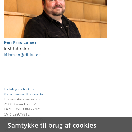
Ken Friis Larsen
Institutleder
kflarsen@di.ku.dk
Datalogisk Institut
Københavns Universitet
Universitetsparken 5
2100 København Ø
EAN: 5798000422421
CVR: 29979812
P-nummer: 1012361358
Samtykke til brug af cookies
Kontakt: